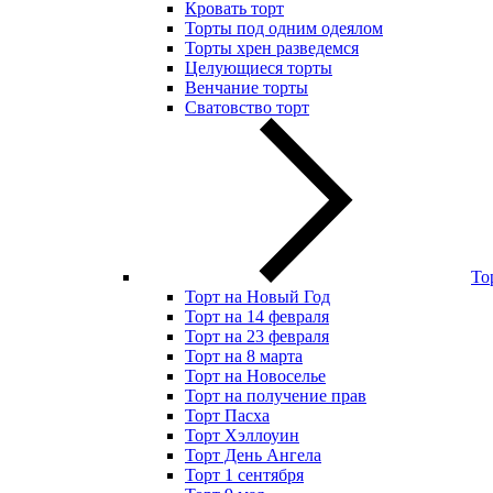
Кровать торт
Торты под одним одеялом
Торты хрен разведемся
Целующиеся торты
Венчание торты
Сватовство торт
То
Торт на Новый Год
Торт на 14 февраля
Торт на 23 февраля
Торт на 8 марта
Торт на Новоселье
Торт на получение прав
Торт Пасха
Торт Хэллоуин
Торт День Ангела
Торт 1 сентября