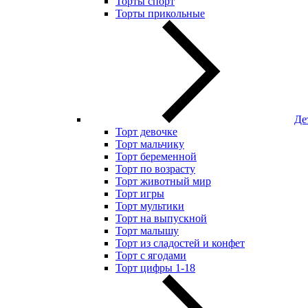
Торты спорт
Торты прикольные
Де
Торт девочке
Торт мальчику
Торт беременной
Торт по возрасту
Торт животный мир
Торт игры
Торт мультики
Торт на выпускной
Торт малышу
Торт из сладостей и конфет
Торт с ягодами
Торт цифры 1-18