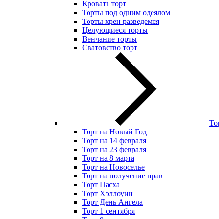
Кровать торт
Торты под одним одеялом
Торты хрен разведемся
Целующиеся торты
Венчание торты
Сватовство торт
То
Торт на Новый Год
Торт на 14 февраля
Торт на 23 февраля
Торт на 8 марта
Торт на Новоселье
Торт на получение прав
Торт Пасха
Торт Хэллоуин
Торт День Ангела
Торт 1 сентября