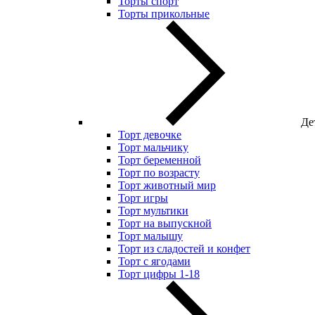
Торты спорт
Торты прикольные
Де
Торт девочке
Торт мальчику
Торт беременной
Торт по возрасту
Торт животный мир
Торт игры
Торт мультики
Торт на выпускной
Торт малышу
Торт из сладостей и конфет
Торт с ягодами
Торт цифры 1-18