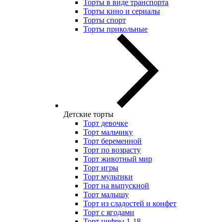
Торты в виде транспорта
Торты кино и сериалы
Торты спорт
Торты прикольные
Детские торты
Торт девочке
Торт мальчику
Торт беременной
Торт по возрасту
Торт животный мир
Торт игры
Торт мультики
Торт на выпускной
Торт малышу
Торт из сладостей и конфет
Торт с ягодами
Торт цифры 1-18