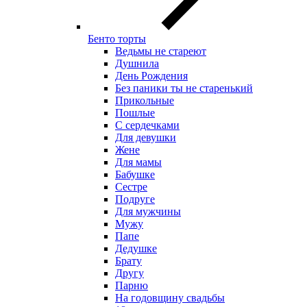
Бенто торты
Ведьмы не стареют
Душнила
День Рождения
Без паники ты не старенький
Прикольные
Пошлые
С сердечками
Для девушки
Жене
Для мамы
Бабушке
Сестре
Подруге
Для мужчины
Мужу
Папе
Дедушке
Брату
Другу
Парню
На годовщину свадьбы