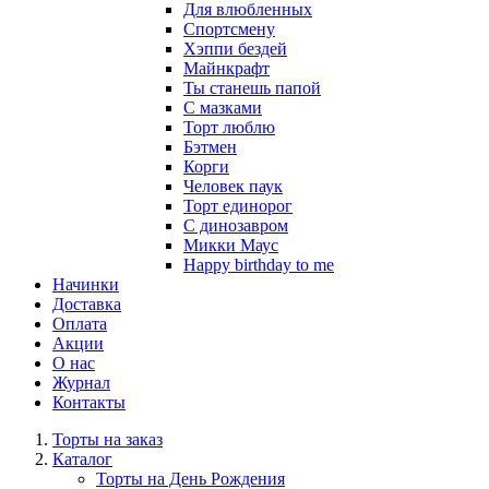
Для влюбленных
Спортсмену
Хэппи бездей
Майнкрафт
Ты станешь папой
С мазками
Торт люблю
Бэтмен
Корги
Человек паук
Торт единорог
С динозавром
Микки Маус
Happy birthday to me
Начинки
Доставка
Оплата
Акции
О нас
Журнал
Контакты
Торты на заказ
Каталог
Торты на День Рождения