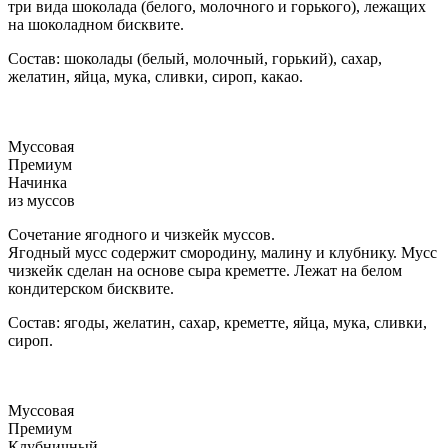
три вида шоколада (белого, молочного и горького), лежащих
на шоколадном бисквите.
Состав: шоколады (белый, молочный, горький), сахар,
желатин, яйца, мука, сливки, сироп, какао.
Муссовая
Премиум
Начинка
из муссов
Сочетание ягодного и чизкейк муссов.
Ягодный мусс содержит смородину, малину и клубнику. Мусс
чизкейк сделан на основе сыра креметте. Лежат на белом
кондитерском бисквите.
Состав: ягоды, желатин, сахар, креметте, яйца, мука, сливки,
сироп.
Муссовая
Премиум
Клубничный