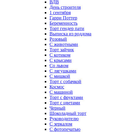
ВДВ
День строителя
1 сентября
Гарри Поттер
Беременность
Торт гендер пати
Выписка из роддома
Розовый
С животными
Торт зайчик
С котиком
С крысами
Со львом
С лягушками
С мишкой
Торт с собачкой
Космос
С машиной
Торт с фруктами
Торт с цветами
Черный
Шоколадный торт
Руководителю
С зеркалом
С фотопечатью