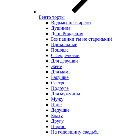
Бенто торты
Ведьмы не стареют
Душнила
День Рождения
Без паники ты не старенький
Прикольные
Пошлые
С сердечками
Для девушки
Жене
Для мамы
Бабушке
Сестре
Подруге
Для мужчины
Мужу
Папе
Дедушке
Брату
Другу
Парню
На годовщину свадьбы