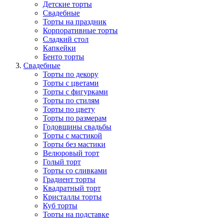
Детские торты
Свадебные
Торты на праздник
Корпоративные торты
Сладкий стол
Капкейки
Бенто торты
Свадебные
Торты по декору
Торты с цветами
Торты с фигурками
Торты по стилям
Торты по цвету
Торты по размерам
Годовщины свадьбы
Торты с мастикой
Торты без мастики
Велюровый торт
Голый торт
Торты со сливками
Градиент торты
Квадратный торт
Кристаллы торты
Куб торты
Торты на подставке