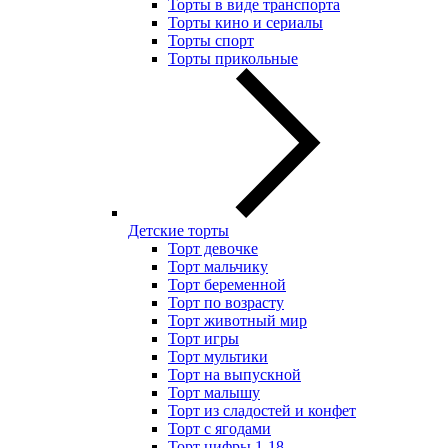
Торты в виде транспорта
Торты кино и сериалы
Торты спорт
Торты прикольные
Детские торты
Торт девочке
Торт мальчику
Торт беременной
Торт по возрасту
Торт животный мир
Торт игры
Торт мультики
Торт на выпускной
Торт малышу
Торт из сладостей и конфет
Торт с ягодами
Торт цифры 1-18