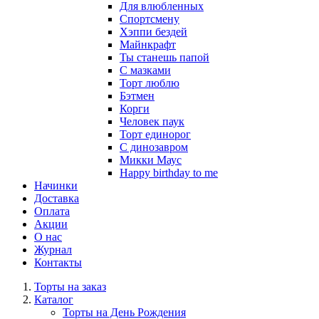
Для влюбленных
Спортсмену
Хэппи бездей
Майнкрафт
Ты станешь папой
С мазками
Торт люблю
Бэтмен
Корги
Человек паук
Торт единорог
С динозавром
Микки Маус
Happy birthday to me
Начинки
Доставка
Оплата
Акции
О нас
Журнал
Контакты
Торты на заказ
Каталог
Торты на День Рождения