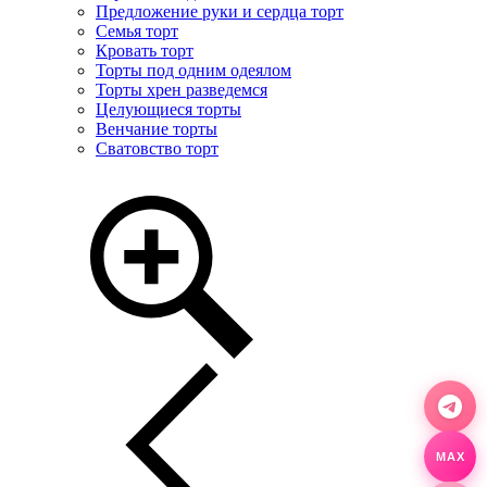
Предложение руки и сердца торт
Семья торт
Кровать торт
Торты под одним одеялом
Торты хрен разведемся
Целующиеся торты
Венчание торты
Сватовство торт
MAX