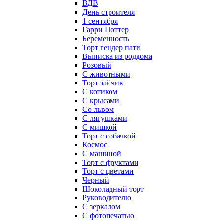
ВДВ
День строителя
1 сентября
Гарри Поттер
Беременность
Торт гендер пати
Выписка из роддома
Розовый
С животными
Торт зайчик
С котиком
С крысами
Со львом
С лягушками
С мишкой
Торт с собачкой
Космос
С машиной
Торт с фруктами
Торт с цветами
Черный
Шоколадный торт
Руководителю
С зеркалом
С фотопечатью