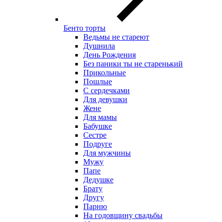
Бенто торты
Ведьмы не стареют
Душнила
День Рождения
Без паники ты не старенький
Прикольные
Пошлые
С сердечками
Для девушки
Жене
Для мамы
Бабушке
Сестре
Подруге
Для мужчины
Мужу
Папе
Дедушке
Брату
Другу
Парню
На годовщину свадьбы