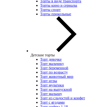
Торты в виде транспорта
Торты кино и сериалы
Торты спорт
Торты прикольные
Детские торты
Торт девочке
Торт мальчику
Торт беременной
Торт по возрасту
Торт животный мир
Торт игры
Торт мультики
Торт на выпускной
Торт малышу
Торт из сладостей и конфет
Торт с ягодами
Торт цифры 1-18