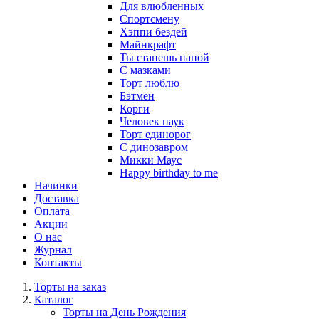
Для влюбленных
Спортсмену
Хэппи бездей
Майнкрафт
Ты станешь папой
С мазками
Торт люблю
Бэтмен
Корги
Человек паук
Торт единорог
С динозавром
Микки Маус
Happy birthday to me
Начинки
Доставка
Оплата
Акции
О нас
Журнал
Контакты
Торты на заказ
Каталог
Торты на День Рождения