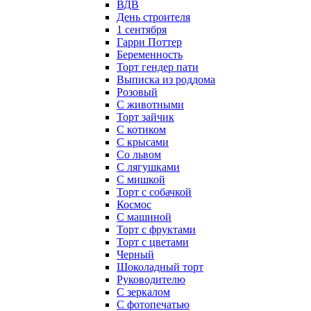
ВДВ
День строителя
1 сентября
Гарри Поттер
Беременность
Торт гендер пати
Выписка из роддома
Розовый
С животными
Торт зайчик
С котиком
С крысами
Со львом
С лягушками
С мишкой
Торт с собачкой
Космос
С машиной
Торт с фруктами
Торт с цветами
Черный
Шоколадный торт
Руководителю
С зеркалом
С фотопечатью