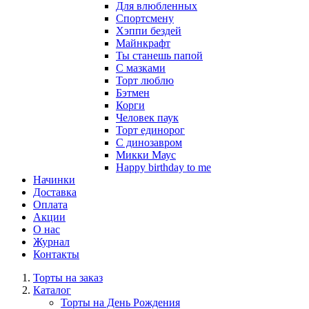
Для влюбленных
Спортсмену
Хэппи бездей
Майнкрафт
Ты станешь папой
С мазками
Торт люблю
Бэтмен
Корги
Человек паук
Торт единорог
С динозавром
Микки Маус
Happy birthday to me
Начинки
Доставка
Оплата
Акции
О нас
Журнал
Контакты
Торты на заказ
Каталог
Торты на День Рождения