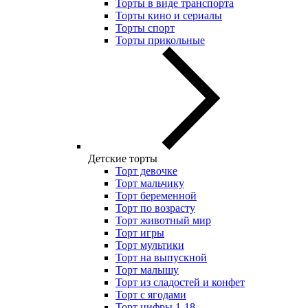
Торты в виде транспорта
Торты кино и сериалы
Торты спорт
Торты прикольные
Детские торты
Торт девочке
Торт мальчику
Торт беременной
Торт по возрасту
Торт животный мир
Торт игры
Торт мультики
Торт на выпускной
Торт малышу
Торт из сладостей и конфет
Торт с ягодами
Торт цифры 1-18