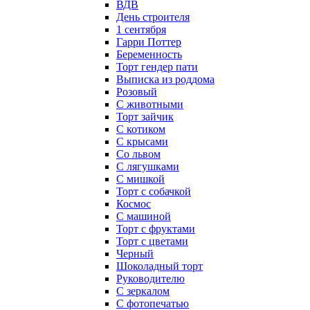
ВДВ
День строителя
1 сентября
Гарри Поттер
Беременность
Торт гендер пати
Выписка из роддома
Розовый
С животными
Торт зайчик
С котиком
С крысами
Со львом
С лягушками
С мишкой
Торт с собачкой
Космос
С машиной
Торт с фруктами
Торт с цветами
Черный
Шоколадный торт
Руководителю
С зеркалом
С фотопечатью