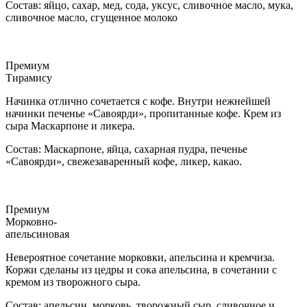
Состав: яйцо, сахар, мед, сода, уксус, сливочное масло, мука,
сливочное масло, сгущенное молоко
Премиум
Тирамису
Начинка отлично сочетается с кофе. Внутри нежнейшей
начинки печенье «Савоярди», пропитанные кофе. Крем из
сыра Маскарпоне и ликера.
Состав: Маскарпоне, яйца, сахарная пудра, печенье
«Савоярди», свежезаваренный кофе, ликер, какао.
Премиум
Морковно-
апельсиновая
Невероятное сочетание морковки, апельсина и кремчиза.
Коржи сделаны из цедры и сока апельсина, в сочетании с
кремом из творожного сыра.
Состав: апельсин, морковь, творожный сыр, сливочное и