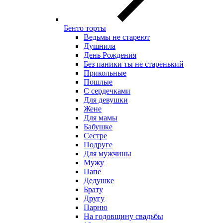
Бенто торты
Ведьмы не стареют
Душнила
День Рождения
Без паники ты не старенький
Прикольные
Пошлые
С сердечками
Для девушки
Жене
Для мамы
Бабушке
Сестре
Подруге
Для мужчины
Мужу
Папе
Дедушке
Брату
Другу
Парню
На годовщину свадьбы