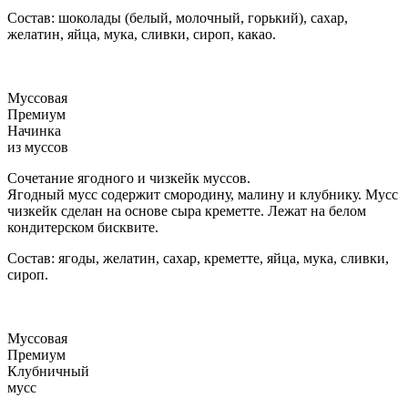
Состав: шоколады (белый, молочный, горький), сахар,
желатин, яйца, мука, сливки, сироп, какао.
Муссовая
Премиум
Начинка
из муссов
Сочетание ягодного и чизкейк муссов.
Ягодный мусс содержит смородину, малину и клубнику. Мусс
чизкейк сделан на основе сыра креметте. Лежат на белом
кондитерском бисквите.
Состав: ягоды, желатин, сахар, креметте, яйца, мука, сливки,
сироп.
Муссовая
Премиум
Клубничный
мусс