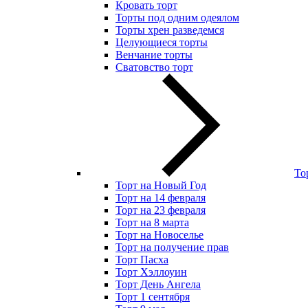
Кровать торт
Торты под одним одеялом
Торты хрен разведемся
Целующиеся торты
Венчание торты
Сватовство торт
То
Торт на Новый Год
Торт на 14 февраля
Торт на 23 февраля
Торт на 8 марта
Торт на Новоселье
Торт на получение прав
Торт Пасха
Торт Хэллоуин
Торт День Ангела
Торт 1 сентября