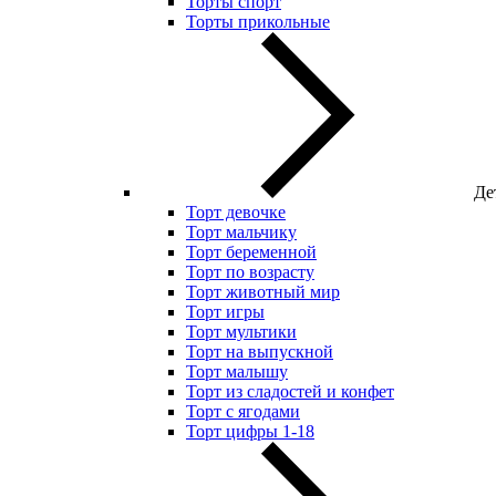
Торты спорт
Торты прикольные
Де
Торт девочке
Торт мальчику
Торт беременной
Торт по возрасту
Торт животный мир
Торт игры
Торт мультики
Торт на выпускной
Торт малышу
Торт из сладостей и конфет
Торт с ягодами
Торт цифры 1-18