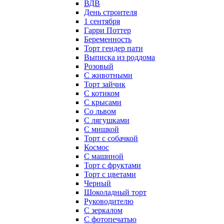
ВДВ
День строителя
1 сентября
Гарри Поттер
Беременность
Торт гендер пати
Выписка из роддома
Розовый
С животными
Торт зайчик
С котиком
С крысами
Со львом
С лягушками
С мишкой
Торт с собачкой
Космос
С машиной
Торт с фруктами
Торт с цветами
Черный
Шоколадный торт
Руководителю
С зеркалом
С фотопечатью