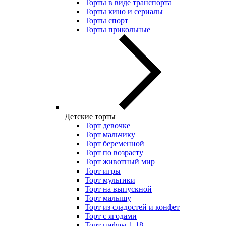
Торты в виде транспорта
Торты кино и сериалы
Торты спорт
Торты прикольные
Детские торты
Торт девочке
Торт мальчику
Торт беременной
Торт по возрасту
Торт животный мир
Торт игры
Торт мультики
Торт на выпускной
Торт малышу
Торт из сладостей и конфет
Торт с ягодами
Торт цифры 1-18