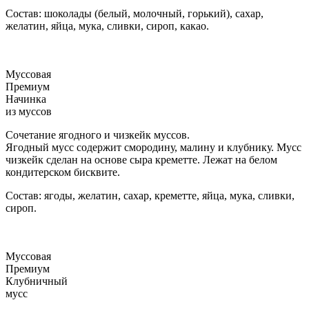
Состав: шоколады (белый, молочный, горький), сахар,
желатин, яйца, мука, сливки, сироп, какао.
Муссовая
Премиум
Начинка
из муссов
Сочетание ягодного и чизкейк муссов.
Ягодный мусс содержит смородину, малину и клубнику. Мусс
чизкейк сделан на основе сыра креметте. Лежат на белом
кондитерском бисквите.
Состав: ягоды, желатин, сахар, креметте, яйца, мука, сливки,
сироп.
Муссовая
Премиум
Клубничный
мусс