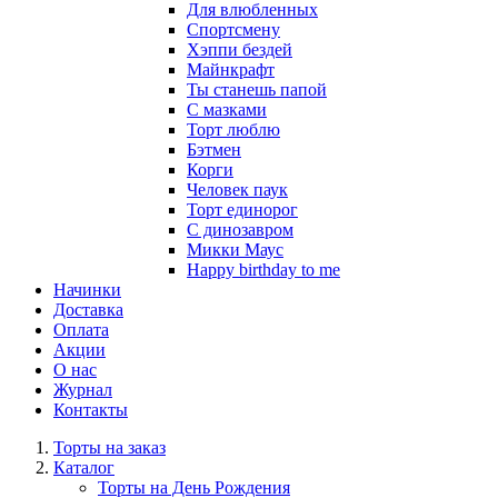
Для влюбленных
Спортсмену
Хэппи бездей
Майнкрафт
Ты станешь папой
С мазками
Торт люблю
Бэтмен
Корги
Человек паук
Торт единорог
С динозавром
Микки Маус
Happy birthday to me
Начинки
Доставка
Оплата
Акции
О нас
Журнал
Контакты
Торты на заказ
Каталог
Торты на День Рождения