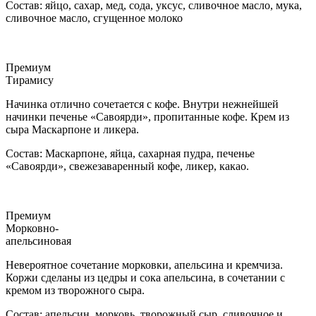
Состав: яйцо, сахар, мед, сода, уксус, сливочное масло, мука,
сливочное масло, сгущенное молоко
Премиум
Тирамису
Начинка отлично сочетается с кофе. Внутри нежнейшей
начинки печенье «Савоярди», пропитанные кофе. Крем из
сыра Маскарпоне и ликера.
Состав: Маскарпоне, яйца, сахарная пудра, печенье
«Савоярди», свежезаваренный кофе, ликер, какао.
Премиум
Морковно-
апельсиновая
Невероятное сочетание морковки, апельсина и кремчиза.
Коржи сделаны из цедры и сока апельсина, в сочетании с
кремом из творожного сыра.
Состав: апельсин, морковь, творожный сыр, сливочное и