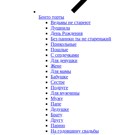
Бенто торты
Ведьмы не стареют
Душнила
День Рождения
Без паники ты не старенький
Прикольные
Пошлые
С сердечками
Для девушки
Жене
Для мамы
Бабушке
Сестре
Подруге
Для мужчины
Мужу
Папе
Дедушке
Брату
Другу
Парню
На годовщину свадьбы