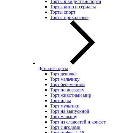
Торты в виде транспорта
Торты кино и сериалы
Торты спорт
Торты прикольные
Детские торты
Торт девочке
Торт мальчику
Торт беременной
Торт по возрасту
Торт животный мир
Торт игры
Торт мультики
Торт на выпускной
Торт малышу
Торт из сладостей и конфет
Торт с ягодами
Торт цифры 1-18