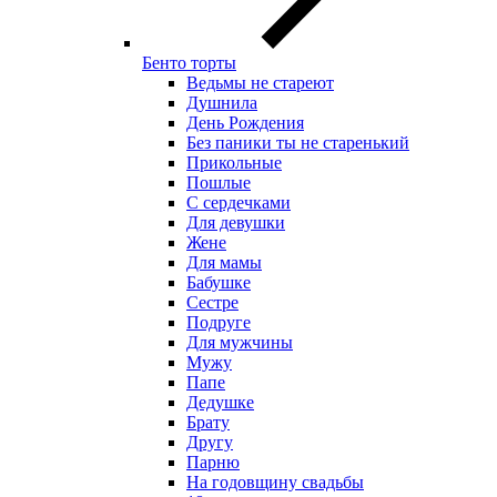
Бенто торты
Ведьмы не стареют
Душнила
День Рождения
Без паники ты не старенький
Прикольные
Пошлые
С сердечками
Для девушки
Жене
Для мамы
Бабушке
Сестре
Подруге
Для мужчины
Мужу
Папе
Дедушке
Брату
Другу
Парню
На годовщину свадьбы