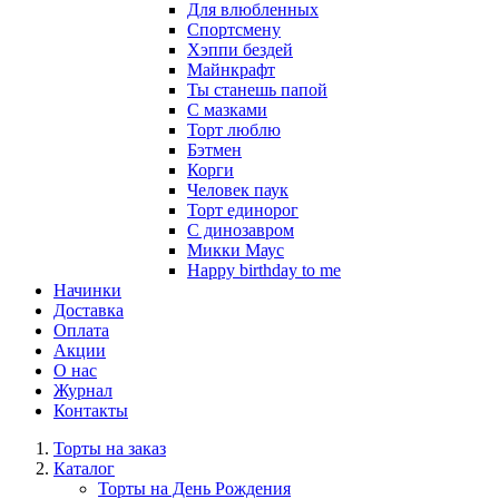
Для влюбленных
Спортсмену
Хэппи бездей
Майнкрафт
Ты станешь папой
С мазками
Торт люблю
Бэтмен
Корги
Человек паук
Торт единорог
С динозавром
Микки Маус
Happy birthday to me
Начинки
Доставка
Оплата
Акции
О нас
Журнал
Контакты
Торты на заказ
Каталог
Торты на День Рождения