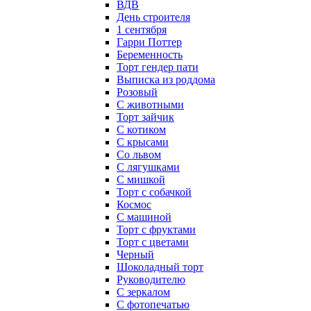
ВДВ
День строителя
1 сентября
Гарри Поттер
Беременность
Торт гендер пати
Выписка из роддома
Розовый
С животными
Торт зайчик
С котиком
С крысами
Со львом
С лягушками
С мишкой
Торт с собачкой
Космос
С машиной
Торт с фруктами
Торт с цветами
Черный
Шоколадный торт
Руководителю
С зеркалом
С фотопечатью