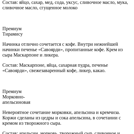
Состав: яйцо, сахар, мед, сода, уксус, сливочное масло, мука,
сливочное масло, сгущенное молоко
Премиум
Тирамису
Начинка отлично сочетается с кофе. Внутри нежнейшей
начинки печенье «Савоярди», пропитанные кофе. Крем из
сыра Маскарпоне и ликера.
Состав: Маскарпоне, яйца, сахарная пудра, печенье
«Савоярди», свежезаваренный кофе, ликер, какао.
Премиум
Морковно-
апельсиновая
Невероятное сочетание морковки, апельсина и кремчиза.
Коржи сделаны из цедры и сока апельсина, в сочетании с
кремом из творожного сыра.
Состав: апельсин, морковь, творожный сыр, сливочное и