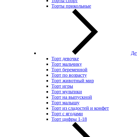
Торты спорт
Торты прикольные
Де
Торт девочке
Торт мальчику
Торт беременной
Торт по возрасту
Торт животный мир
Торт игры
Торт мультики
Торт на выпускной
Торт малышу
Торт из сладостей и конфет
Торт с ягодами
Торт цифры 1-18