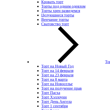
Кровать торт
Торты под одним одеялом
Торты хрен разведемся
Целующиеся торты
Венчание торты
Сватовство торт
То
Торт на Новый Год
Торт на 14 февраля
Торт на 23 февраля
Торт на 8 марта
Торт на Новоселье
Торт на получение прав
Торт Пасха
Торт Хэллоуин
Торт День Ангела
Торт 1 сентября