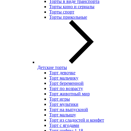
Торты в виде транспорта
Торты кино и сериалы
Торты спорт
Торты прикольные
Детские торты
Торт девочке
Торт мальчику
Торт беременной
Торт по возрасту
Торт животный мир
Торт игры
Торт мультики
Торт на выпускной
Торт малышу
Торт из сладостей и конфет
Торт с ягодами
Торт цифры 1-18