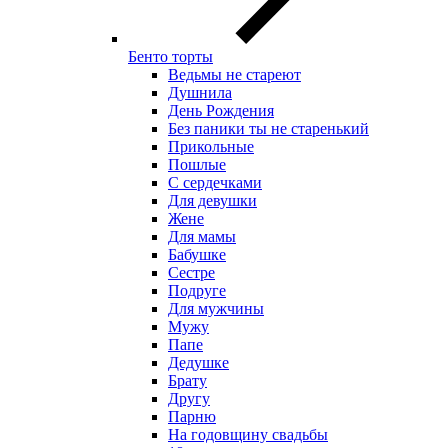
Бенто торты
Ведьмы не стареют
Душнила
День Рождения
Без паники ты не старенький
Прикольные
Пошлые
С сердечками
Для девушки
Жене
Для мамы
Бабушке
Сестре
Подруге
Для мужчины
Мужу
Папе
Дедушке
Брату
Другу
Парню
На годовщину свадьбы