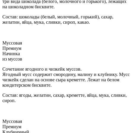
три вида шоколада (белого, молочного и горького), лежащих
на шоколадном бисквите.
Состав: шоколады (белый, молочный, горький), сахар,
желатин, яйца, мука, сливки, сироп, какао.
Муссовая
Премиум
Начинка
из муссов
Сочетание ягодного и чизкейк муссов.
Ягодный мусс содержит смородину, малину и клубнику. Мусс
чизкейк сделан на основе сыра креметте. Лежат на белом
кондитерском бисквите.
Состав: ягоды, желатин, сахар, креметте, яйца, мука, сливки,
сироп.
Муссовая
Премиум
Клубничный