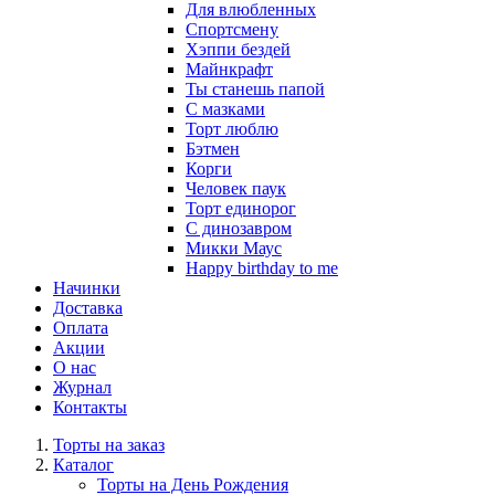
Для влюбленных
Спортсмену
Хэппи бездей
Майнкрафт
Ты станешь папой
С мазками
Торт люблю
Бэтмен
Корги
Человек паук
Торт единорог
С динозавром
Микки Маус
Happy birthday to me
Начинки
Доставка
Оплата
Акции
О нас
Журнал
Контакты
Торты на заказ
Каталог
Торты на День Рождения