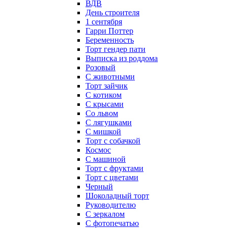
ВДВ
День строителя
1 сентября
Гарри Поттер
Беременность
Торт гендер пати
Выписка из роддома
Розовый
С животными
Торт зайчик
С котиком
С крысами
Со львом
С лягушками
С мишкой
Торт с собачкой
Космос
С машиной
Торт с фруктами
Торт с цветами
Черный
Шоколадный торт
Руководителю
С зеркалом
С фотопечатью