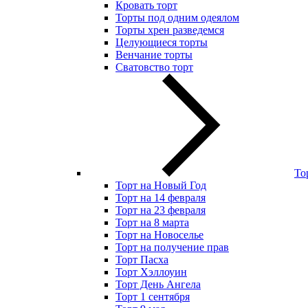
Кровать торт
Торты под одним одеялом
Торты хрен разведемся
Целующиеся торты
Венчание торты
Сватовство торт
То
Торт на Новый Год
Торт на 14 февраля
Торт на 23 февраля
Торт на 8 марта
Торт на Новоселье
Торт на получение прав
Торт Пасха
Торт Хэллоуин
Торт День Ангела
Торт 1 сентября