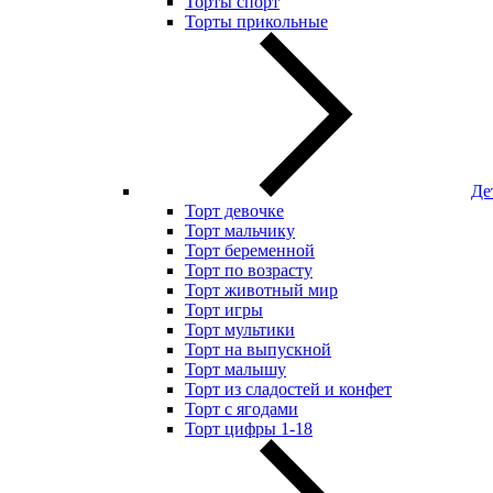
Торты спорт
Торты прикольные
Де
Торт девочке
Торт мальчику
Торт беременной
Торт по возрасту
Торт животный мир
Торт игры
Торт мультики
Торт на выпускной
Торт малышу
Торт из сладостей и конфет
Торт с ягодами
Торт цифры 1-18