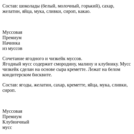
Состав: шоколады (белый, молочный, горький), сахар,
желатин, яйца, мука, сливки, сироп, какао.
Муссовая
Премиум
Начинка
из муссов
Сочетание ягодного и чизкейк муссов.
Ягодный мусс содержит смородину, малину и клубнику. Мусс
чизкейк сделан на основе сыра креметте. Лежат на белом
кондитерском бисквите.
Состав: ягоды, желатин, сахар, креметте, яйца, мука, сливки,
сироп.
Муссовая
Премиум
Клубничный
мусс