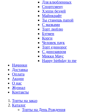
Для влюбленных
Спортсмену
Хэппи бездей
Майнкрафт
Ты станешь папой
С мазками
Торт люблю
Бэтмен
Корги
Человек паук
Торт единорог
С динозавром
Микки Маус
Happy birthday to me
Начинки
Доставка
Оплата
Акции
О нас
Журнал
Контакты
Торты на заказ
Каталог
Торты на День Рождения