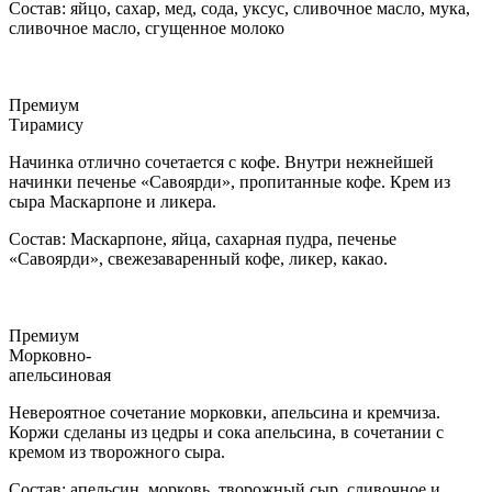
Состав: яйцо, сахар, мед, сода, уксус, сливочное масло, мука,
сливочное масло, сгущенное молоко
Премиум
Тирамису
Начинка отлично сочетается с кофе. Внутри нежнейшей
начинки печенье «Савоярди», пропитанные кофе. Крем из
сыра Маскарпоне и ликера.
Состав: Маскарпоне, яйца, сахарная пудра, печенье
«Савоярди», свежезаваренный кофе, ликер, какао.
Премиум
Морковно-
апельсиновая
Невероятное сочетание морковки, апельсина и кремчиза.
Коржи сделаны из цедры и сока апельсина, в сочетании с
кремом из творожного сыра.
Состав: апельсин, морковь, творожный сыр, сливочное и