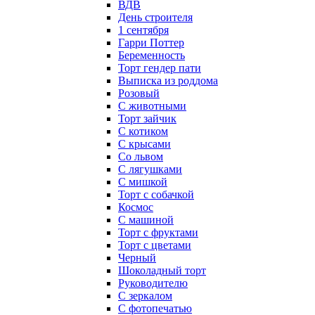
ВДВ
День строителя
1 сентября
Гарри Поттер
Беременность
Торт гендер пати
Выписка из роддома
Розовый
С животными
Торт зайчик
С котиком
С крысами
Со львом
С лягушками
С мишкой
Торт с собачкой
Космос
С машиной
Торт с фруктами
Торт с цветами
Черный
Шоколадный торт
Руководителю
С зеркалом
С фотопечатью