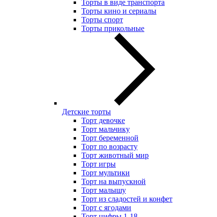
Торты в виде транспорта
Торты кино и сериалы
Торты спорт
Торты прикольные
Детские торты
Торт девочке
Торт мальчику
Торт беременной
Торт по возрасту
Торт животный мир
Торт игры
Торт мультики
Торт на выпускной
Торт малышу
Торт из сладостей и конфет
Торт с ягодами
Торт цифры 1-18