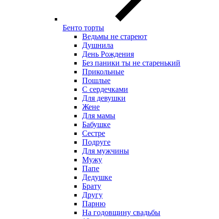
Бенто торты
Ведьмы не стареют
Душнила
День Рождения
Без паники ты не старенький
Прикольные
Пошлые
С сердечками
Для девушки
Жене
Для мамы
Бабушке
Сестре
Подруге
Для мужчины
Мужу
Папе
Дедушке
Брату
Другу
Парню
На годовщину свадьбы