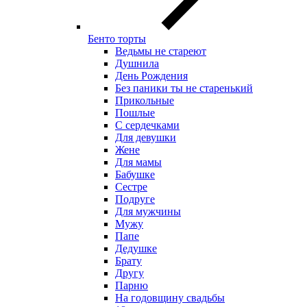
Бенто торты
Ведьмы не стареют
Душнила
День Рождения
Без паники ты не старенький
Прикольные
Пошлые
С сердечками
Для девушки
Жене
Для мамы
Бабушке
Сестре
Подруге
Для мужчины
Мужу
Папе
Дедушке
Брату
Другу
Парню
На годовщину свадьбы