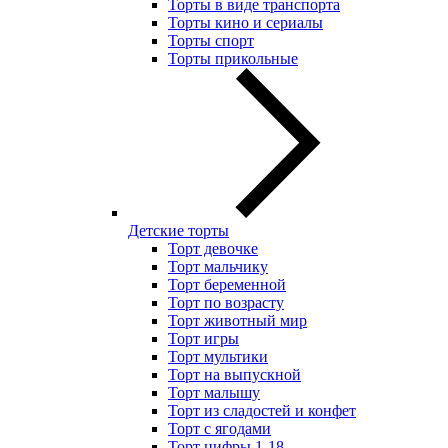
Торты в виде транспорта
Торты кино и сериалы
Торты спорт
Торты прикольные
Детские торты
Торт девочке
Торт мальчику
Торт беременной
Торт по возрасту
Торт животный мир
Торт игры
Торт мультики
Торт на выпускной
Торт малышу
Торт из сладостей и конфет
Торт с ягодами
Торт цифры 1-18