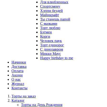
Для влюбленных
Спортсмену
Хэппи бездей
Майнкрафт
Ты станешь папой
С мазками
Торт люблю
Бэтмен
Корги
Человек паук
Торт единорог
С динозавром
Микки Маус
Happy birthday to me
Начинки
Доставка
Оплата
Акции
О нас
Журнал
Контакты
Торты на заказ
Каталог
Торты на День Рождения