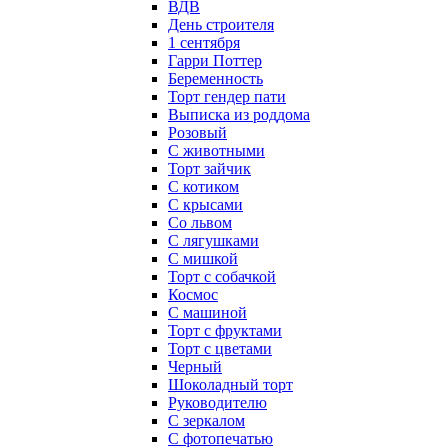
ВДВ
День строителя
1 сентября
Гарри Поттер
Беременность
Торт гендер пати
Выписка из роддома
Розовый
С животными
Торт зайчик
С котиком
С крысами
Со львом
С лягушками
С мишкой
Торт с собачкой
Космос
С машиной
Торт с фруктами
Торт с цветами
Черный
Шоколадный торт
Руководителю
С зеркалом
С фотопечатью