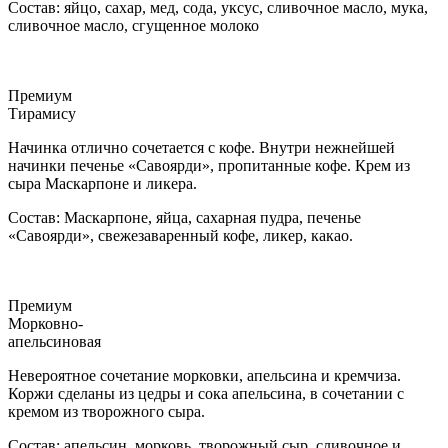
Состав: яйцо, сахар, мед, сода, уксус, сливочное масло, мука,
сливочное масло, сгущенное молоко
Премиум
Тирамису
Начинка отлично сочетается с кофе. Внутри нежнейшей
начинки печенье «Савоярди», пропитанные кофе. Крем из
сыра Маскарпоне и ликера.
Состав: Маскарпоне, яйца, сахарная пудра, печенье
«Савоярди», свежезаваренный кофе, ликер, какао.
Премиум
Морковно-
апельсиновая
Невероятное сочетание морковки, апельсина и кремчиза.
Коржи сделаны из цедры и сока апельсина, в сочетании с
кремом из творожного сыра.
Состав: апельсин, морковь, творожный сыр, сливочное и