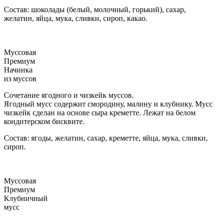
Состав: шоколады (белый, молочный, горький), сахар,
желатин, яйца, мука, сливки, сироп, какао.
Муссовая
Премиум
Начинка
из муссов
Сочетание ягодного и чизкейк муссов.
Ягодный мусс содержит смородину, малину и клубнику. Мусс
чизкейк сделан на основе сыра креметте. Лежат на белом
кондитерском бисквите.
Состав: ягоды, желатин, сахар, креметте, яйца, мука, сливки,
сироп.
Муссовая
Премиум
Клубничный
мусс