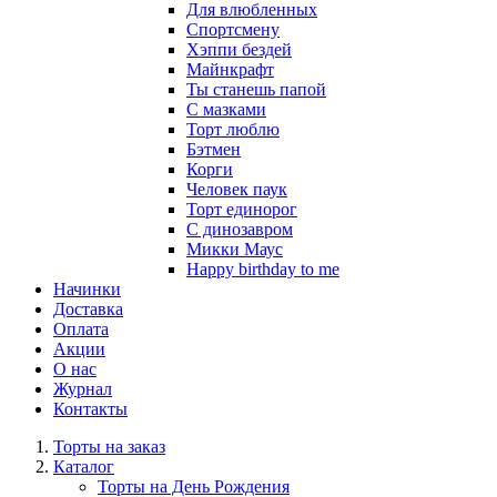
Для влюбленных
Спортсмену
Хэппи бездей
Майнкрафт
Ты станешь папой
С мазками
Торт люблю
Бэтмен
Корги
Человек паук
Торт единорог
С динозавром
Микки Маус
Happy birthday to me
Начинки
Доставка
Оплата
Акции
О нас
Журнал
Контакты
Торты на заказ
Каталог
Торты на День Рождения