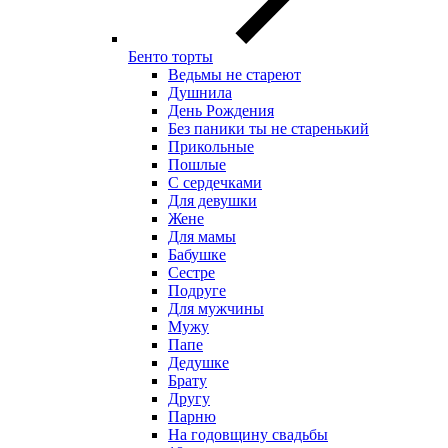
Бенто торты
Ведьмы не стареют
Душнила
День Рождения
Без паники ты не старенький
Прикольные
Пошлые
С сердечками
Для девушки
Жене
Для мамы
Бабушке
Сестре
Подруге
Для мужчины
Мужу
Папе
Дедушке
Брату
Другу
Парню
На годовщину свадьбы