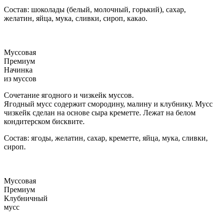
Состав: шоколады (белый, молочный, горький), сахар,
желатин, яйца, мука, сливки, сироп, какао.
Муссовая
Премиум
Начинка
из муссов
Сочетание ягодного и чизкейк муссов.
Ягодный мусс содержит смородину, малину и клубнику. Мусс
чизкейк сделан на основе сыра креметте. Лежат на белом
кондитерском бисквите.
Состав: ягоды, желатин, сахар, креметте, яйца, мука, сливки,
сироп.
Муссовая
Премиум
Клубничный
мусс