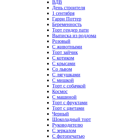
ВДВ
День строителя
1 сентября
Гарри Поттер
Беременность
Торт гендер пати
Выписка из роддома
Розовый
С животными
Торт зайчик
С котиком
С крысами
Со львом
С лягушками
С мишкой
Торт с собачкой
Космос
С машиной
Торт с фруктами
Торт с цветами
Черный
Шоколадный торт
Руководителю
С зеркалом
С фотопечатью