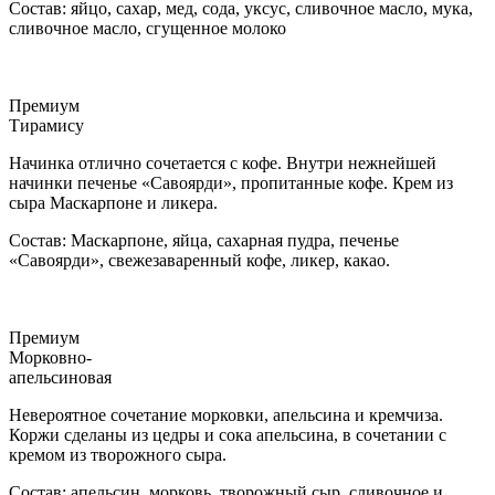
Состав: яйцо, сахар, мед, сода, уксус, сливочное масло, мука,
сливочное масло, сгущенное молоко
Премиум
Тирамису
Начинка отлично сочетается с кофе. Внутри нежнейшей
начинки печенье «Савоярди», пропитанные кофе. Крем из
сыра Маскарпоне и ликера.
Состав: Маскарпоне, яйца, сахарная пудра, печенье
«Савоярди», свежезаваренный кофе, ликер, какао.
Премиум
Морковно-
апельсиновая
Невероятное сочетание морковки, апельсина и кремчиза.
Коржи сделаны из цедры и сока апельсина, в сочетании с
кремом из творожного сыра.
Состав: апельсин, морковь, творожный сыр, сливочное и