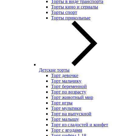
Торты в виде транспорта
Торты кино и сериалы
Торты спорт
Торты прикольные
Детские торты
Торт девочке
Торт мальчику
Торт беременной
Торт по возрасту
Торт животный мир
Торт игры
Торт мультики
Торт на выпускной
Торт малышу
Торт из сладостей и конфет
Торт с ягодами
Торт цифры 1-18