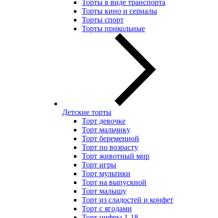
Торты в виде транспорта
Торты кино и сериалы
Торты спорт
Торты прикольные
Детские торты
Торт девочке
Торт мальчику
Торт беременной
Торт по возрасту
Торт животный мир
Торт игры
Торт мультики
Торт на выпускной
Торт малышу
Торт из сладостей и конфет
Торт с ягодами
Торт цифры 1-18