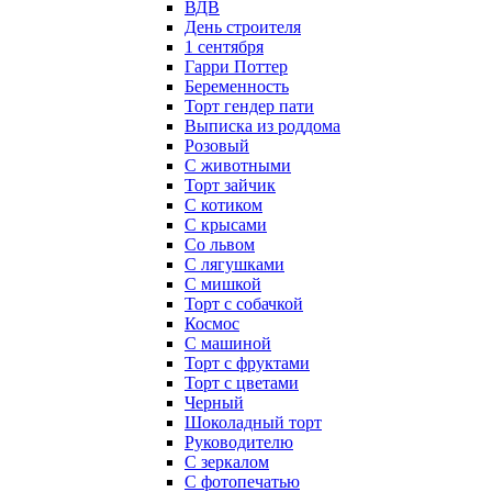
ВДВ
День строителя
1 сентября
Гарри Поттер
Беременность
Торт гендер пати
Выписка из роддома
Розовый
С животными
Торт зайчик
С котиком
С крысами
Со львом
С лягушками
С мишкой
Торт с собачкой
Космос
С машиной
Торт с фруктами
Торт с цветами
Черный
Шоколадный торт
Руководителю
С зеркалом
С фотопечатью