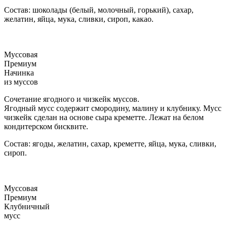
Состав: шоколады (белый, молочный, горький), сахар,
желатин, яйца, мука, сливки, сироп, какао.
Муссовая
Премиум
Начинка
из муссов
Сочетание ягодного и чизкейк муссов.
Ягодный мусс содержит смородину, малину и клубнику. Мусс
чизкейк сделан на основе сыра креметте. Лежат на белом
кондитерском бисквите.
Состав: ягоды, желатин, сахар, креметте, яйца, мука, сливки,
сироп.
Муссовая
Премиум
Клубничный
мусс