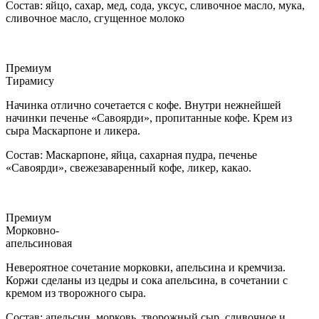
Состав: яйцо, сахар, мед, сода, уксус, сливочное масло, мука,
сливочное масло, сгущенное молоко
Премиум
Тирамису
Начинка отлично сочетается с кофе. Внутри нежнейшей
начинки печенье «Савоярди», пропитанные кофе. Крем из
сыра Маскарпоне и ликера.
Состав: Маскарпоне, яйца, сахарная пудра, печенье
«Савоярди», свежезаваренный кофе, ликер, какао.
Премиум
Морковно-
апельсиновая
Невероятное сочетание морковки, апельсина и кремчиза.
Коржи сделаны из цедры и сока апельсина, в сочетании с
кремом из творожного сыра.
Состав: апельсин, морковь, творожный сыр, сливочное и