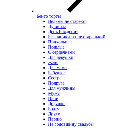
Бенто торты
Ведьмы не стареют
Душнила
День Рождения
Без паники ты не старенький
Прикольные
Пошлые
С сердечками
Для девушки
Жене
Для мамы
Бабушке
Сестре
Подруге
Для мужчины
Мужу
Папе
Дедушке
Брату
Другу
Парню
На годовщину свадьбы