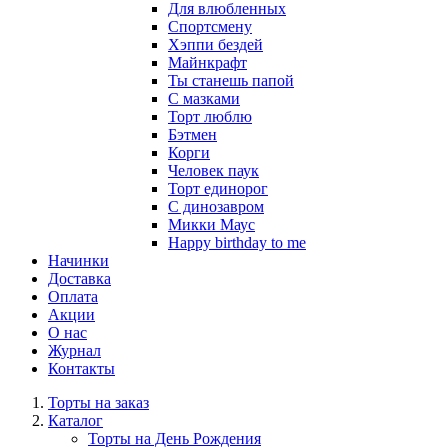
Для влюбленных
Спортсмену
Хэппи бездей
Майнкрафт
Ты станешь папой
С мазками
Торт люблю
Бэтмен
Корги
Человек паук
Торт единорог
С динозавром
Микки Маус
Happy birthday to me
Начинки
Доставка
Оплата
Акции
О нас
Журнал
Контакты
Торты на заказ
Каталог
Торты на День Рождения