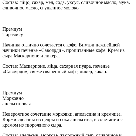
Состав: яйцо, сахар, мед, сода, уксус, сливочное масло, мука,
сливочное масло, сгущенное молоко
Премиум
Тирамису
Начинка отлично сочетается с кофе. Внутри нежнейшей
начинки печенье «Савоярди», пропитанные кофе. Крем из
сыра Маскарпоне и ликера.
Состав: Маскарпоне, яйца, сахарная пудра, печенье
«Савоярди», свежезаваренный кофе, ликер, какао.
Премиум
Морковно-
апельсиновая
Невероятное сочетание морковки, апельсина и кремчиза.
Коржи сделаны из цедры и сока апельсина, в сочетании с
кремом из творожного сыра.
Состав: апельсин, морковь, творожный сыр, сливочное и