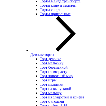
Торты в виде транспорта
Торты кино и сериалы
Торты спорт
Торты прикольные
Детские торты
Торт девочке
Торт мальчику
Торт беременной
Торт по возрасту
Торт животный мир
Торт игры
Торт мультики
Торт на выпускной
Торт малышу
Торт из сладостей и конфет
Торт с ягодами
Торт цифры 1-18