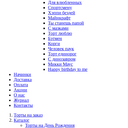
Для влюбленных
Спортсмену
Хэппи бездей
Майнкрафт
Ты станешь папой
С мазками
Торт люблю
Бэтмен
Корги
Человек паук
Торт единорог
С динозавром
Микки Маус
Happy birthday to me
Начинки
Доставка
Оплата
Акции
О нас
Журнал
Контакты
Торты на заказ
Каталог
Торты на День Рождения