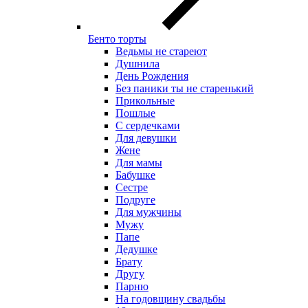
Бенто торты
Ведьмы не стареют
Душнила
День Рождения
Без паники ты не старенький
Прикольные
Пошлые
С сердечками
Для девушки
Жене
Для мамы
Бабушке
Сестре
Подруге
Для мужчины
Мужу
Папе
Дедушке
Брату
Другу
Парню
На годовщину свадьбы