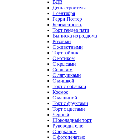
ВДВ
День строителя
1 сентября
Гарри Поттер
Беременность
Торт гендер пати
Выписка из роддома
Розовый
С животными
Торт зайчик
С котиком
С крысами
Со львом
С лягушками
С мишкой
Торт с собачкой
Космос
С машиной
Торт с фруктами
Торт с цветами
Черный
Шоколадный торт
Руководителю
С зеркалом
С фотопечатью