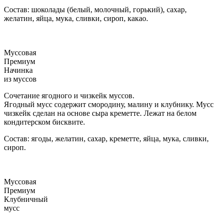
Состав: шоколады (белый, молочный, горький), сахар,
желатин, яйца, мука, сливки, сироп, какао.
Муссовая
Премиум
Начинка
из муссов
Сочетание ягодного и чизкейк муссов.
Ягодный мусс содержит смородину, малину и клубнику. Мусс
чизкейк сделан на основе сыра креметте. Лежат на белом
кондитерском бисквите.
Состав: ягоды, желатин, сахар, креметте, яйца, мука, сливки,
сироп.
Муссовая
Премиум
Клубничный
мусс