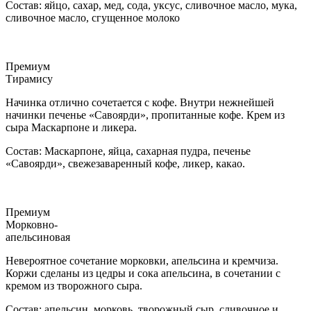
Состав: яйцо, сахар, мед, сода, уксус, сливочное масло, мука,
сливочное масло, сгущенное молоко
Премиум
Тирамису
Начинка отлично сочетается с кофе. Внутри нежнейшей
начинки печенье «Савоярди», пропитанные кофе. Крем из
сыра Маскарпоне и ликера.
Состав: Маскарпоне, яйца, сахарная пудра, печенье
«Савоярди», свежезаваренный кофе, ликер, какао.
Премиум
Морковно-
апельсиновая
Невероятное сочетание морковки, апельсина и кремчиза.
Коржи сделаны из цедры и сока апельсина, в сочетании с
кремом из творожного сыра.
Состав: апельсин, морковь, творожный сыр, сливочное и