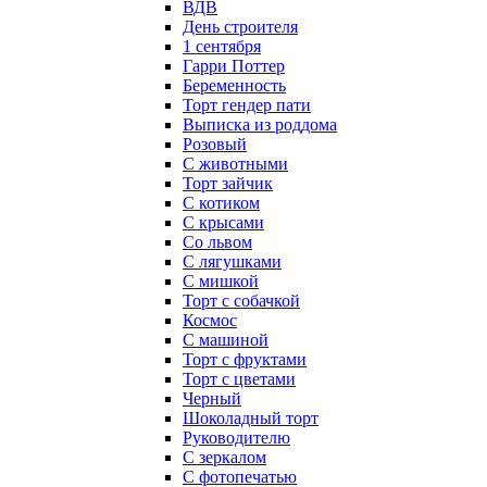
ВДВ
День строителя
1 сентября
Гарри Поттер
Беременность
Торт гендер пати
Выписка из роддома
Розовый
С животными
Торт зайчик
С котиком
С крысами
Со львом
С лягушками
С мишкой
Торт с собачкой
Космос
С машиной
Торт с фруктами
Торт с цветами
Черный
Шоколадный торт
Руководителю
С зеркалом
С фотопечатью