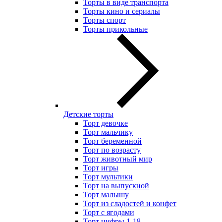
Торты в виде транспорта
Торты кино и сериалы
Торты спорт
Торты прикольные
Детские торты
Торт девочке
Торт мальчику
Торт беременной
Торт по возрасту
Торт животный мир
Торт игры
Торт мультики
Торт на выпускной
Торт малышу
Торт из сладостей и конфет
Торт с ягодами
Торт цифры 1-18