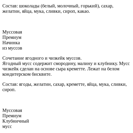
Состав: шоколады (белый, молочный, горький), сахар,
желатин, яйца, мука, сливки, сироп, какао.
Муссовая
Премиум
Начинка
из муссов
Сочетание ягодного и чизкейк муссов.
Ягодный мусс содержит смородину, малину и клубнику. Мусс
чизкейк сделан на основе сыра креметте. Лежат на белом
кондитерском бисквите.
Состав: ягоды, желатин, сахар, креметте, яйца, мука, сливки,
сироп.
Муссовая
Премиум
Клубничный
мусс