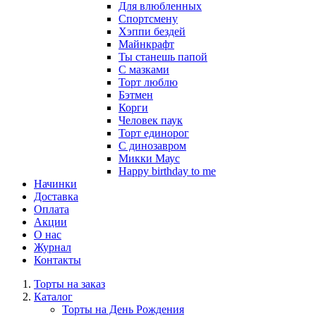
Для влюбленных
Спортсмену
Хэппи бездей
Майнкрафт
Ты станешь папой
С мазками
Торт люблю
Бэтмен
Корги
Человек паук
Торт единорог
С динозавром
Микки Маус
Happy birthday to me
Начинки
Доставка
Оплата
Акции
О нас
Журнал
Контакты
Торты на заказ
Каталог
Торты на День Рождения