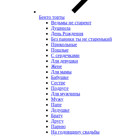
Бенто торты
Ведьмы не стареют
Душнила
День Рождения
Без паники ты не старенький
Прикольные
Пошлые
С сердечками
Для девушки
Жене
Для мамы
Бабушке
Сестре
Подруге
Для мужчины
Мужу
Папе
Дедушке
Брату
Другу
Парню
На годовщину свадьбы