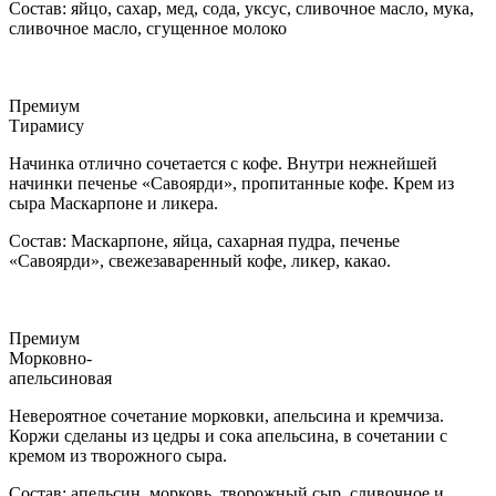
Состав: яйцо, сахар, мед, сода, уксус, сливочное масло, мука,
сливочное масло, сгущенное молоко
Премиум
Тирамису
Начинка отлично сочетается с кофе. Внутри нежнейшей
начинки печенье «Савоярди», пропитанные кофе. Крем из
сыра Маскарпоне и ликера.
Состав: Маскарпоне, яйца, сахарная пудра, печенье
«Савоярди», свежезаваренный кофе, ликер, какао.
Премиум
Морковно-
апельсиновая
Невероятное сочетание морковки, апельсина и кремчиза.
Коржи сделаны из цедры и сока апельсина, в сочетании с
кремом из творожного сыра.
Состав: апельсин, морковь, творожный сыр, сливочное и