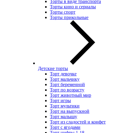
Торты в виде транспорта
Торты кино и сериалы
Торты спорт
Торты прикольные
Детские торты
Торт девочке
Торт мальчику
Торт беременной
Торт по возрасту
Торт животный мир
Торт игры
Торт мультики
Торт на выпускной
Торт малышу
Торт из сладостей и конфет
Торт с ягодами
Торт цифры 1-18