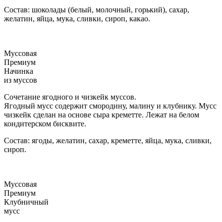
Состав: шоколады (белый, молочный, горький), сахар,
желатин, яйца, мука, сливки, сироп, какао.
Муссовая
Премиум
Начинка
из муссов
Сочетание ягодного и чизкейк муссов.
Ягодный мусс содержит смородину, малину и клубнику. Мусс
чизкейк сделан на основе сыра креметте. Лежат на белом
кондитерском бисквите.
Состав: ягоды, желатин, сахар, креметте, яйца, мука, сливки,
сироп.
Муссовая
Премиум
Клубничный
мусс