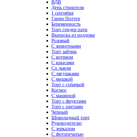
ВДВ
День строителя
1 сентября
Гарри Поттер
Беременность
Торт гендер пати
Выписка из роддома
Розовый
С животными
Торт зайчик
С котиком
С крысами
Со львом
С лягушками
С мишкой
Торт с собачкой
Космос
С машиной
Торт с фруктами
Торт с цветами
Черный
Шоколадный торт
Руководителю
С зеркалом
С фотопечатью