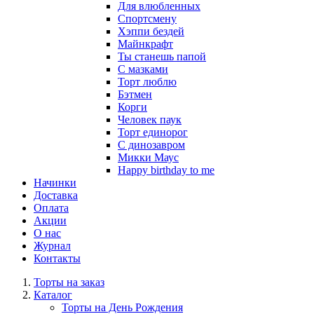
Для влюбленных
Спортсмену
Хэппи бездей
Майнкрафт
Ты станешь папой
С мазками
Торт люблю
Бэтмен
Корги
Человек паук
Торт единорог
С динозавром
Микки Маус
Happy birthday to me
Начинки
Доставка
Оплата
Акции
О нас
Журнал
Контакты
Торты на заказ
Каталог
Торты на День Рождения