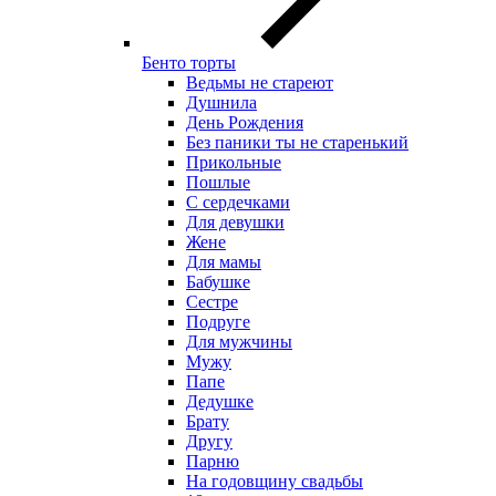
Бенто торты
Ведьмы не стареют
Душнила
День Рождения
Без паники ты не старенький
Прикольные
Пошлые
С сердечками
Для девушки
Жене
Для мамы
Бабушке
Сестре
Подруге
Для мужчины
Мужу
Папе
Дедушке
Брату
Другу
Парню
На годовщину свадьбы