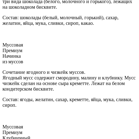
три вида шоколада (белого, молочного и горького), лежащих
на шоколадном бисквите.
Состав: шоколады (белый, молочный, горький), сахар,
желатин, яйца, мука, сливки, сироп, какао.
Муссовая
Премиум
Начинка
из муссов
Сочетание ягодного и чизкейк муссов.
Ягодный мусс содержит смородину, малину и клубнику. Мусс
чизкейк сделан на основе сыра креметте. Лежат на белом
кондитерском бисквите.
Состав: ягоды, желатин, сахар, креметте, яйца, мука, сливки,
сироп.
Муссовая
Премиум
Клубничный