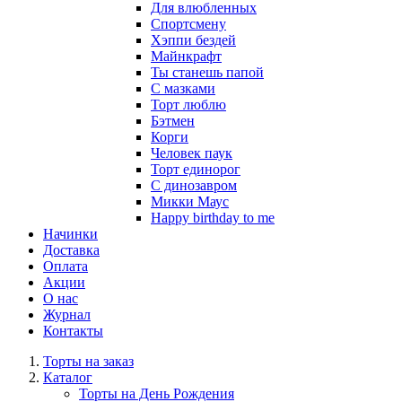
Для влюбленных
Спортсмену
Хэппи бездей
Майнкрафт
Ты станешь папой
С мазками
Торт люблю
Бэтмен
Корги
Человек паук
Торт единорог
С динозавром
Микки Маус
Happy birthday to me
Начинки
Доставка
Оплата
Акции
О нас
Журнал
Контакты
Торты на заказ
Каталог
Торты на День Рождения