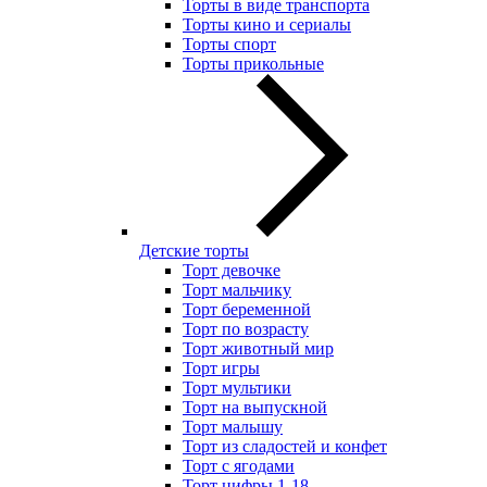
Торты в виде транспорта
Торты кино и сериалы
Торты спорт
Торты прикольные
Детские торты
Торт девочке
Торт мальчику
Торт беременной
Торт по возрасту
Торт животный мир
Торт игры
Торт мультики
Торт на выпускной
Торт малышу
Торт из сладостей и конфет
Торт с ягодами
Торт цифры 1-18