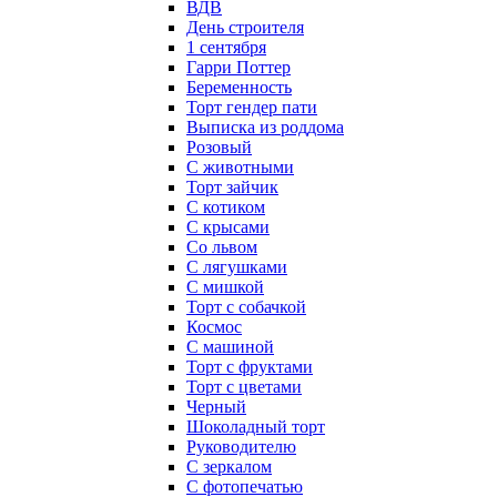
ВДВ
День строителя
1 сентября
Гарри Поттер
Беременность
Торт гендер пати
Выписка из роддома
Розовый
С животными
Торт зайчик
С котиком
С крысами
Со львом
С лягушками
С мишкой
Торт с собачкой
Космос
С машиной
Торт с фруктами
Торт с цветами
Черный
Шоколадный торт
Руководителю
С зеркалом
С фотопечатью