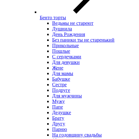
Бенто торты
Ведьмы не стареют
Душнила
День Рождения
Без паники ты не старенький
Прикольные
Пошлые
С сердечками
Для девушки
Жене
Для мамы
Бабушке
Сестре
Подруге
Для мужчины
Мужу
Папе
Дедушке
Брату
Другу
Парню
На годовщину свадьбы