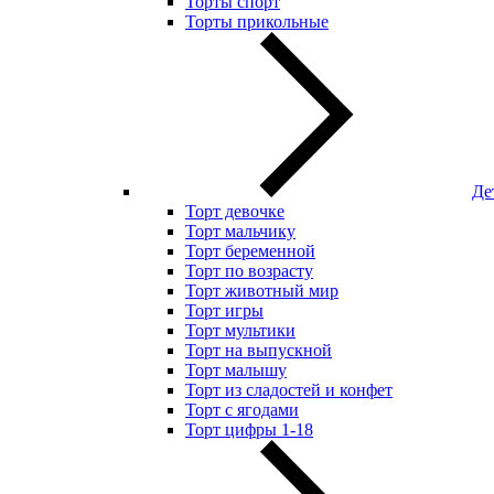
Торты спорт
Торты прикольные
Де
Торт девочке
Торт мальчику
Торт беременной
Торт по возрасту
Торт животный мир
Торт игры
Торт мультики
Торт на выпускной
Торт малышу
Торт из сладостей и конфет
Торт с ягодами
Торт цифры 1-18