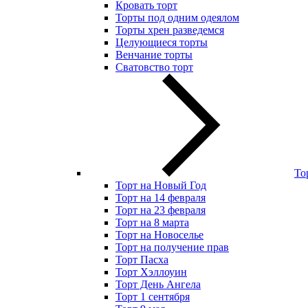
Кровать торт
Торты под одним одеялом
Торты хрен разведемся
Целующиеся торты
Венчание торты
Сватовство торт
То
Торт на Новый Год
Торт на 14 февраля
Торт на 23 февраля
Торт на 8 марта
Торт на Новоселье
Торт на получение прав
Торт Пасха
Торт Хэллоуин
Торт День Ангела
Торт 1 сентября