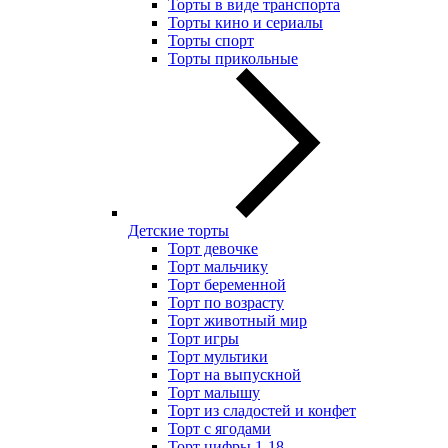
Торты в виде транспорта
Торты кино и сериалы
Торты спорт
Торты прикольные
Детские торты
Торт девочке
Торт мальчику
Торт беременной
Торт по возрасту
Торт животный мир
Торт игры
Торт мультики
Торт на выпускной
Торт малышу
Торт из сладостей и конфет
Торт с ягодами
Торт цифры 1-18