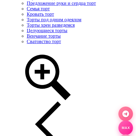
Предложение руки и сердца торт
Семья торт
Кровать торт
Торты под одним одеялом
Торты хрен разведемся
Целующиеся торты
Венчание торты
Сватовство торт
MAX