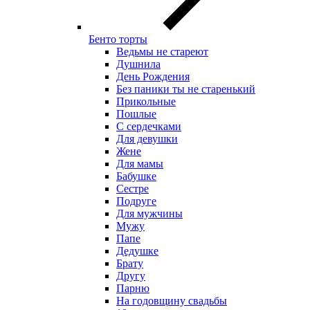
Бенто торты
Ведьмы не стареют
Душнила
День Рождения
Без паники ты не старенький
Прикольные
Пошлые
С сердечками
Для девушки
Жене
Для мамы
Бабушке
Сестре
Подруге
Для мужчины
Мужу
Папе
Дедушке
Брату
Другу
Парню
На годовщину свадьбы