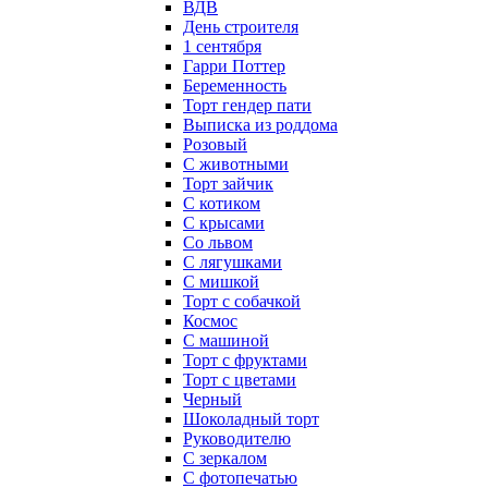
ВДВ
День строителя
1 сентября
Гарри Поттер
Беременность
Торт гендер пати
Выписка из роддома
Розовый
С животными
Торт зайчик
С котиком
С крысами
Со львом
С лягушками
С мишкой
Торт с собачкой
Космос
С машиной
Торт с фруктами
Торт с цветами
Черный
Шоколадный торт
Руководителю
С зеркалом
С фотопечатью