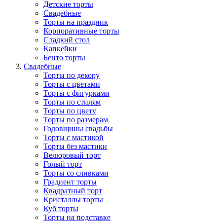
Детские торты
Свадебные
Торты на праздник
Корпоративные торты
Сладкий стол
Капкейки
Бенто торты
Свадебные
Торты по декору
Торты с цветами
Торты с фигурками
Торты по стилям
Торты по цвету
Торты по размерам
Годовщины свадьбы
Торты с мастикой
Торты без мастики
Велюровый торт
Голый торт
Торты со сливками
Градиент торты
Квадратный торт
Кристаллы торты
Куб торты
Торты на подставке