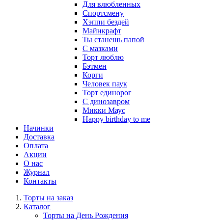
Для влюбленных
Спортсмену
Хэппи бездей
Майнкрафт
Ты станешь папой
С мазками
Торт люблю
Бэтмен
Корги
Человек паук
Торт единорог
С динозавром
Микки Маус
Happy birthday to me
Начинки
Доставка
Оплата
Акции
О нас
Журнал
Контакты
Торты на заказ
Каталог
Торты на День Рождения