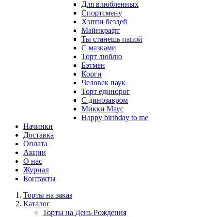
Для влюбленных
Спортсмену
Хэппи бездей
Майнкрафт
Ты станешь папой
С мазками
Торт люблю
Бэтмен
Корги
Человек паук
Торт единорог
С динозавром
Микки Маус
Happy birthday to me
Начинки
Доставка
Оплата
Акции
О нас
Журнал
Контакты
Торты на заказ
Каталог
Торты на День Рождения