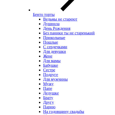
Бенто торты
Ведьмы не стареют
Душнила
День Рождения
Без паники ты не старенький
Прикольные
Пошлые
С сердечками
Для девушки
Жене
Для мамы
Бабушке
Сестре
Подруге
Для мужчины
Мужу
Папе
Дедушке
Брату
Другу
Парню
На годовщину свадьбы