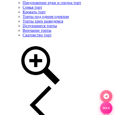
Предложение руки и сердца торт
Семья торт
Кровать торт
Торты под одним одеялом
Торты хрен разведемся
Целующиеся торты
Венчание торты
Сватовство торт
MAX