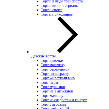
Торты в виде транспорта
Торты кино и сериалы
Торты спорт
Торты прикольные
Детские торты
Торт девочке
Торт мальчику
Торт беременной
Торт по возрасту
Торт животный мир
Торт игры
Торт мультики
Торт на выпускной
Торт малышу
Торт из сладостей и конфет
Торт с ягодами
Торт цифры 1-18