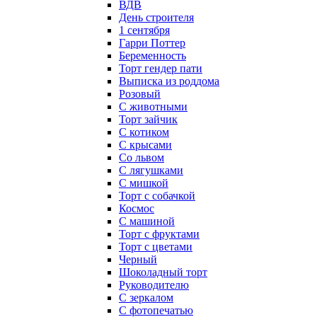
ВДВ
День строителя
1 сентября
Гарри Поттер
Беременность
Торт гендер пати
Выписка из роддома
Розовый
С животными
Торт зайчик
С котиком
С крысами
Со львом
С лягушками
С мишкой
Торт с собачкой
Космос
С машиной
Торт с фруктами
Торт с цветами
Черный
Шоколадный торт
Руководителю
С зеркалом
С фотопечатью