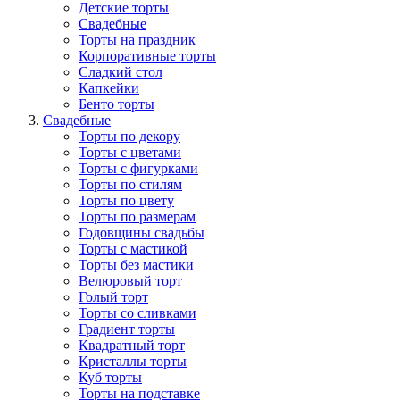
Детские торты
Свадебные
Торты на праздник
Корпоративные торты
Сладкий стол
Капкейки
Бенто торты
Свадебные
Торты по декору
Торты с цветами
Торты с фигурками
Торты по стилям
Торты по цвету
Торты по размерам
Годовщины свадьбы
Торты с мастикой
Торты без мастики
Велюровый торт
Голый торт
Торты со сливками
Градиент торты
Квадратный торт
Кристаллы торты
Куб торты
Торты на подставке