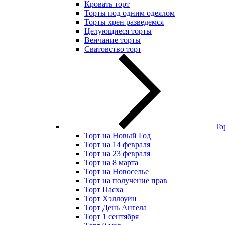
Кровать торт
Торты под одним одеялом
Торты хрен разведемся
Целующиеся торты
Венчание торты
Сватовство торт
То
Торт на Новый Год
Торт на 14 февраля
Торт на 23 февраля
Торт на 8 марта
Торт на Новоселье
Торт на получение прав
Торт Пасха
Торт Хэллоуин
Торт День Ангела
Торт 1 сентября