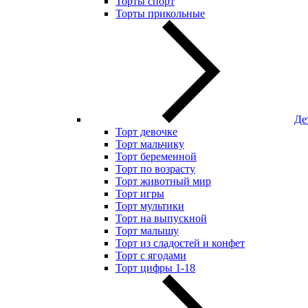
Торты спорт
Торты прикольные
Де
Торт девочке
Торт мальчику
Торт беременной
Торт по возрасту
Торт животный мир
Торт игры
Торт мультики
Торт на выпускной
Торт малышу
Торт из сладостей и конфет
Торт с ягодами
Торт цифры 1-18