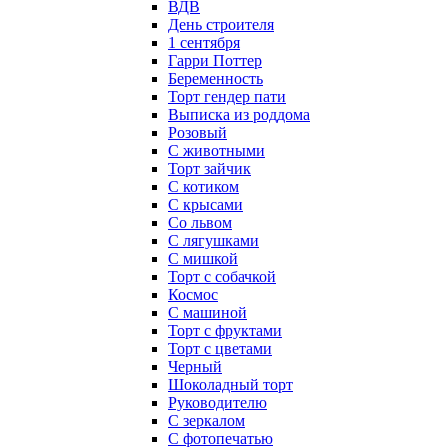
ВДВ
День строителя
1 сентября
Гарри Поттер
Беременность
Торт гендер пати
Выписка из роддома
Розовый
С животными
Торт зайчик
С котиком
С крысами
Со львом
С лягушками
С мишкой
Торт с собачкой
Космос
С машиной
Торт с фруктами
Торт с цветами
Черный
Шоколадный торт
Руководителю
С зеркалом
С фотопечатью