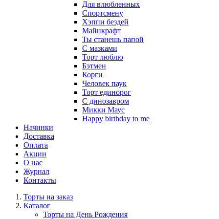
Для влюбленных
Спортсмену
Хэппи бездей
Майнкрафт
Ты станешь папой
С мазками
Торт люблю
Бэтмен
Корги
Человек паук
Торт единорог
С динозавром
Микки Маус
Happy birthday to me
Начинки
Доставка
Оплата
Акции
О нас
Журнал
Контакты
Торты на заказ
Каталог
Торты на День Рождения