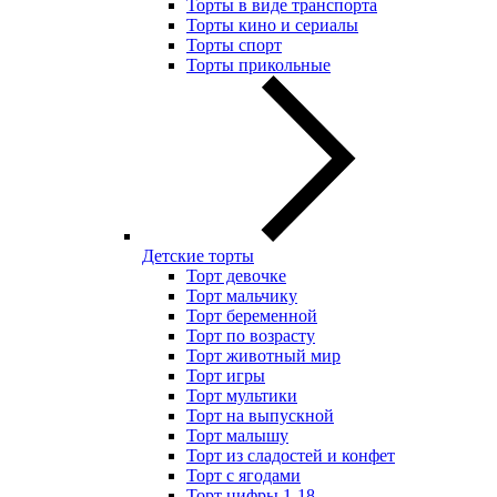
Торты в виде транспорта
Торты кино и сериалы
Торты спорт
Торты прикольные
Детские торты
Торт девочке
Торт мальчику
Торт беременной
Торт по возрасту
Торт животный мир
Торт игры
Торт мультики
Торт на выпускной
Торт малышу
Торт из сладостей и конфет
Торт с ягодами
Торт цифры 1-18