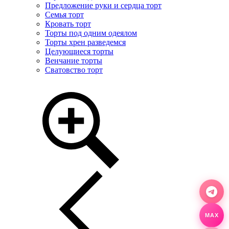
Предложение руки и сердца торт
Семья торт
Кровать торт
Торты под одним одеялом
Торты хрен разведемся
Целующиеся торты
Венчание торты
Сватовство торт
MAX