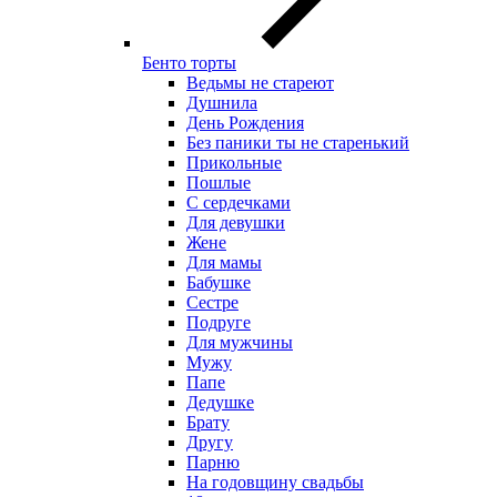
Бенто торты
Ведьмы не стареют
Душнила
День Рождения
Без паники ты не старенький
Прикольные
Пошлые
С сердечками
Для девушки
Жене
Для мамы
Бабушке
Сестре
Подруге
Для мужчины
Мужу
Папе
Дедушке
Брату
Другу
Парню
На годовщину свадьбы