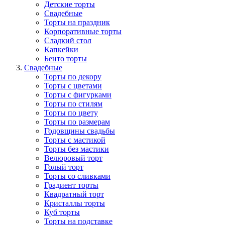
Детские торты
Свадебные
Торты на праздник
Корпоративные торты
Сладкий стол
Капкейки
Бенто торты
Свадебные
Торты по декору
Торты с цветами
Торты с фигурками
Торты по стилям
Торты по цвету
Торты по размерам
Годовщины свадьбы
Торты с мастикой
Торты без мастики
Велюровый торт
Голый торт
Торты со сливками
Градиент торты
Квадратный торт
Кристаллы торты
Куб торты
Торты на подставке