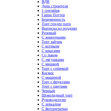
ВДВ
День строителя
1 сентября
Гарри Поттер
Беременность
Торт гендер пати
Выписка из роддома
Розовый
С животными
Торт зайчик
С котиком
С крысами
Со львом
С лягушками
С мишкой
Торт с собачкой
Космос
С машиной
Торт с фруктами
Торт с цветами
Черный
Шоколадный торт
Руководителю
С зеркалом
С фотопечатью