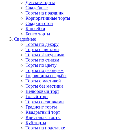
Детские торты
Свадебные
Торты на праздник
Корпоративные торты
Сладкий стол
Капкейки
Бенто торты
Свадебные
Торты по декору
Торты с цветами
Торты с фигурками
Торты по стилям
Торты по цвету
Торты по размерам
Годовщины свадьбы
Торты с мастикой
Торты без мастики
Велюровый торт
Голый торт
Торты со сливками
Градиент торты
Квадратный торт
Кристаллы торты
Куб торты
Торты на подставке