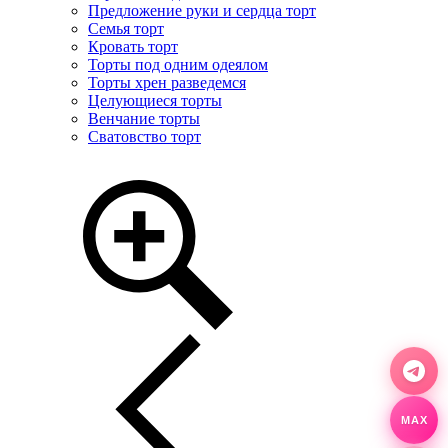
Предложение руки и сердца торт
Семья торт
Кровать торт
Торты под одним одеялом
Торты хрен разведемся
Целующиеся торты
Венчание торты
Сватовство торт
MAX