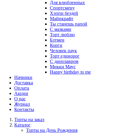
Для влюбленных
Спортсмену
Хэппи бездей
Майнкрафт
Ты станешь папой
С мазками
Торт люблю
Бэтмен
Корги
Человек паук
Торт единорог
С динозавром
Микки Маус
Happy birthday to me
Начинки
Доставка
Оплата
Акции
О нас
Журнал
Контакты
Торты на заказ
Каталог
Торты на День Рождения