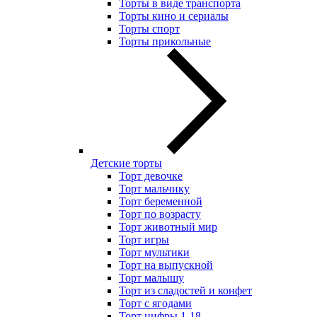
Торты в виде транспорта
Торты кино и сериалы
Торты спорт
Торты прикольные
Детские торты
Торт девочке
Торт мальчику
Торт беременной
Торт по возрасту
Торт животный мир
Торт игры
Торт мультики
Торт на выпускной
Торт малышу
Торт из сладостей и конфет
Торт с ягодами
Торт цифры 1-18