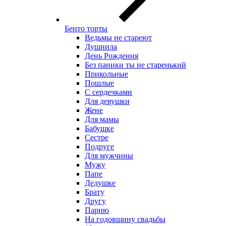
Бенто торты
Ведьмы не стареют
Душнила
День Рождения
Без паники ты не старенький
Прикольные
Пошлые
С сердечками
Для девушки
Жене
Для мамы
Бабушке
Сестре
Подруге
Для мужчины
Мужу
Папе
Дедушке
Брату
Другу
Парню
На годовщину свадьбы