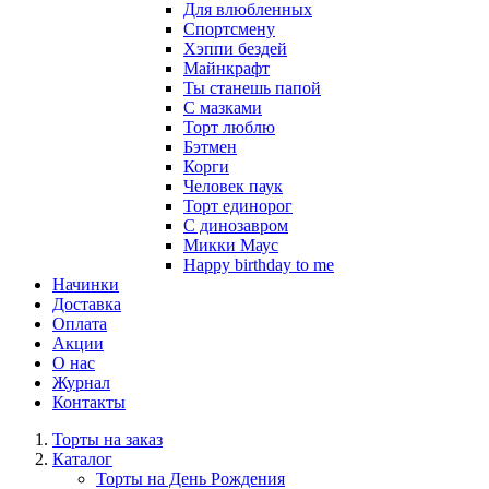
Для влюбленных
Спортсмену
Хэппи бездей
Майнкрафт
Ты станешь папой
С мазками
Торт люблю
Бэтмен
Корги
Человек паук
Торт единорог
С динозавром
Микки Маус
Happy birthday to me
Начинки
Доставка
Оплата
Акции
О нас
Журнал
Контакты
Торты на заказ
Каталог
Торты на День Рождения