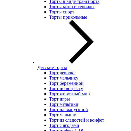
Торты в виде транспорта
Торты кино и сериалы
Торты спорт
Торты прикольные
Детские торты
Торт девочке
Торт мальчику
Торт беременной
Торт по возрасту
Торт животный мир
Торт игры
Торт мультики
Торт на выпускной
Торт малышу
Торт из сладостей и конфет
Торт с ягодами
Торт цифры 1-18