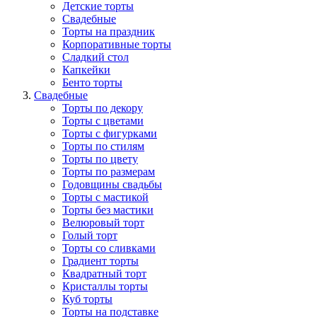
Детские торты
Свадебные
Торты на праздник
Корпоративные торты
Сладкий стол
Капкейки
Бенто торты
Свадебные
Торты по декору
Торты с цветами
Торты с фигурками
Торты по стилям
Торты по цвету
Торты по размерам
Годовщины свадьбы
Торты с мастикой
Торты без мастики
Велюровый торт
Голый торт
Торты со сливками
Градиент торты
Квадратный торт
Кристаллы торты
Куб торты
Торты на подставке