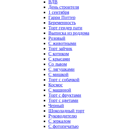
ВДВ
День строителя
1 сентября
Гарри Поттер
Беременность
Торт гендер пати
Выписка из роддома
Розовый
С животными
Торт зайчик
С котиком
С крысами
Со львом
С лягушками
С мишкой
Торт с собачкой
Космос
С машиной
Торт с фруктами
Торт с цветами
Черный
Шоколадный торт
Руководителю
С зеркалом
С фотопечатью