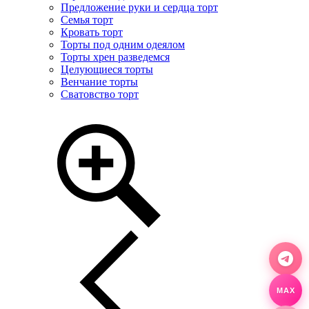
Предложение руки и сердца торт
Семья торт
Кровать торт
Торты под одним одеялом
Торты хрен разведемся
Целующиеся торты
Венчание торты
Сватовство торт
MAX