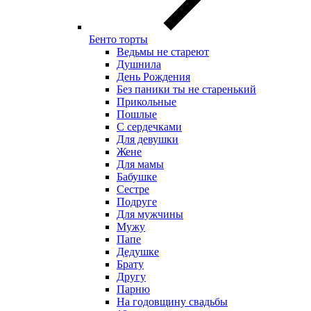
Бенто торты
Ведьмы не стареют
Душнила
День Рождения
Без паники ты не старенький
Прикольные
Пошлые
С сердечками
Для девушки
Жене
Для мамы
Бабушке
Сестре
Подруге
Для мужчины
Мужу
Папе
Дедушке
Брату
Другу
Парню
На годовщину свадьбы