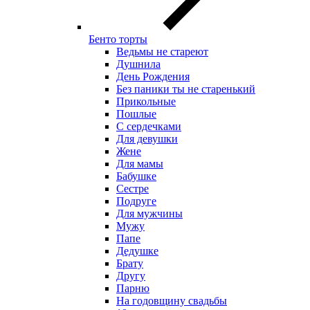
Бенто торты
Ведьмы не стареют
Душнила
День Рождения
Без паники ты не старенький
Прикольные
Пошлые
С сердечками
Для девушки
Жене
Для мамы
Бабушке
Сестре
Подруге
Для мужчины
Мужу
Папе
Дедушке
Брату
Другу
Парню
На годовщину свадьбы