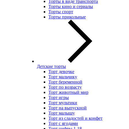
Торты в виде транспорта
Торты кино и сериалы
Торты спорт
Торты прикольные
Детские торты
Торт девочке
Торт мальчику
Торт беременной
Торт по возрасту
Торт животный мир
Торт игры
Торт мультики
Торт на выпускной
Торт малышу
Торт из сладостей и конфет
Торт с ягодами
Торт цифры 1-18