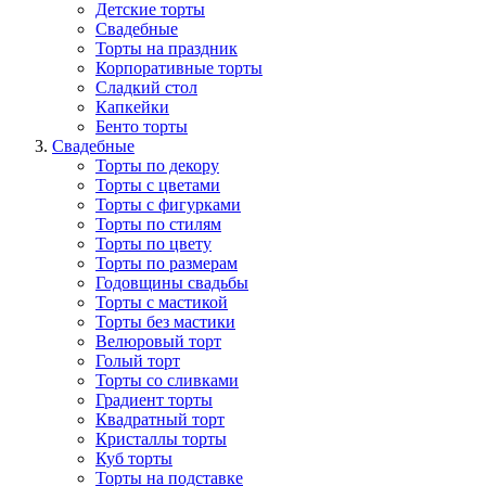
Детские торты
Свадебные
Торты на праздник
Корпоративные торты
Сладкий стол
Капкейки
Бенто торты
Свадебные
Торты по декору
Торты с цветами
Торты с фигурками
Торты по стилям
Торты по цвету
Торты по размерам
Годовщины свадьбы
Торты с мастикой
Торты без мастики
Велюровый торт
Голый торт
Торты со сливками
Градиент торты
Квадратный торт
Кристаллы торты
Куб торты
Торты на подставке