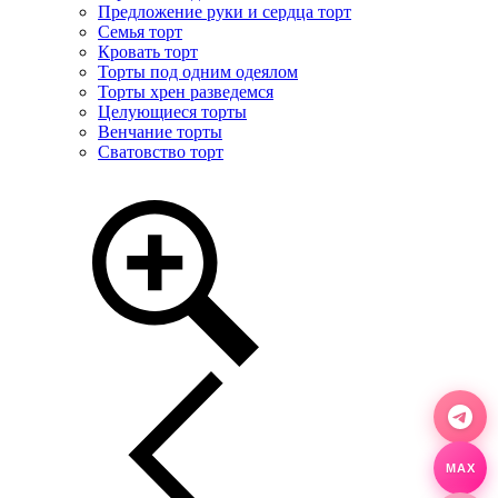
Предложение руки и сердца торт
Семья торт
Кровать торт
Торты под одним одеялом
Торты хрен разведемся
Целующиеся торты
Венчание торты
Сватовство торт
MAX