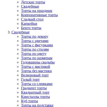
Детские торты
Свадебные
Торты на праздник
Корпоративные торты
Сладкий стол
Капкейки
Бенто торты
Свадебные
Торты по декору
Торты с цветами
Торты с фигурками
Торты по стилям
Торты по цвету
Торты по размерам
Годовщины свадьбы
Торты с мастикой
Торты без мастики
Велюровый торт
Голый торт
Торты со сливками
Градиент торты
Квадратный торт
Кристаллы торты
Куб торты
Торты на подставке