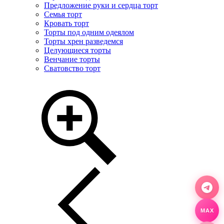
Предложение руки и сердца торт
Семья торт
Кровать торт
Торты под одним одеялом
Торты хрен разведемся
Целующиеся торты
Венчание торты
Сватовство торт
MAX