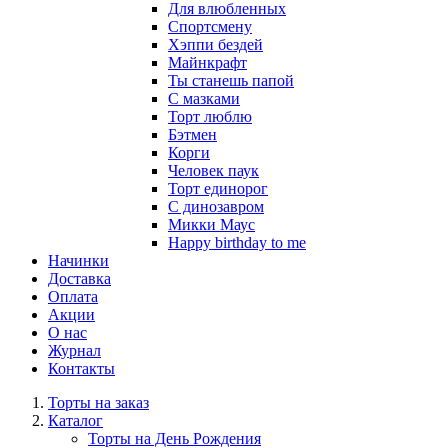
Для влюбленных
Спортсмену
Хэппи бездей
Майнкрафт
Ты станешь папой
С мазками
Торт люблю
Бэтмен
Корги
Человек паук
Торт единорог
С динозавром
Микки Маус
Happy birthday to me
Начинки
Доставка
Оплата
Акции
О нас
Журнал
Контакты
Торты на заказ
Каталог
Торты на День Рождения