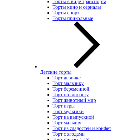
Торты в виде транспорта
Торты кино и сериалы
Торты спорт
Торты прикольные
Детские торты
Торт девочке
Торт мальчику
Торт беременной
Торт по возрасту
Торт животный мир
Торт игры
Торт мультики
Торт на выпускной
Торт малышу
Торт из сладостей и конфет
Торт с ягодами
Торт цифры 1-18