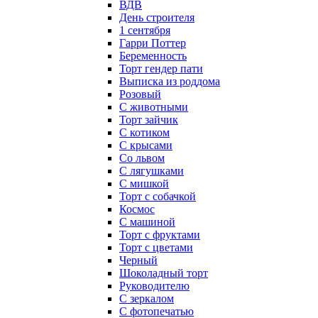
ВДВ
День строителя
1 сентября
Гарри Поттер
Беременность
Торт гендер пати
Выписка из роддома
Розовый
С животными
Торт зайчик
С котиком
С крысами
Со львом
С лягушками
С мишкой
Торт с собачкой
Космос
С машиной
Торт с фруктами
Торт с цветами
Черный
Шоколадный торт
Руководителю
С зеркалом
С фотопечатью