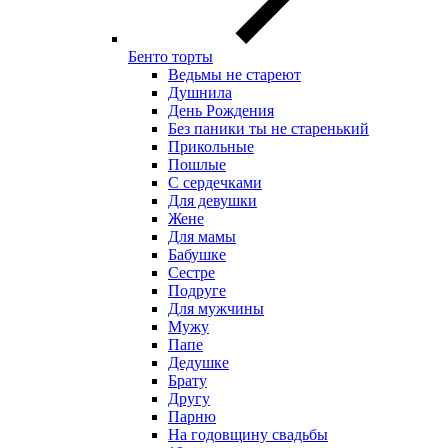
Бенто торты
Ведьмы не стареют
Душнила
День Рождения
Без паники ты не старенький
Прикольные
Пошлые
С сердечками
Для девушки
Жене
Для мамы
Бабушке
Сестре
Подруге
Для мужчины
Мужу
Папе
Дедушке
Брату
Другу
Парню
На годовщину свадьбы