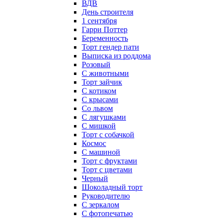
ВДВ
День строителя
1 сентября
Гарри Поттер
Беременность
Торт гендер пати
Выписка из роддома
Розовый
С животными
Торт зайчик
С котиком
С крысами
Со львом
С лягушками
С мишкой
Торт с собачкой
Космос
С машиной
Торт с фруктами
Торт с цветами
Черный
Шоколадный торт
Руководителю
С зеркалом
С фотопечатью