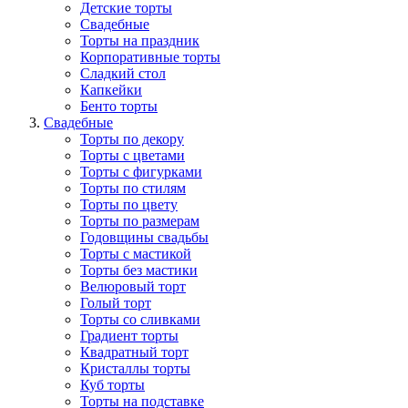
Детские торты
Свадебные
Торты на праздник
Корпоративные торты
Сладкий стол
Капкейки
Бенто торты
Свадебные
Торты по декору
Торты с цветами
Торты с фигурками
Торты по стилям
Торты по цвету
Торты по размерам
Годовщины свадьбы
Торты с мастикой
Торты без мастики
Велюровый торт
Голый торт
Торты со сливками
Градиент торты
Квадратный торт
Кристаллы торты
Куб торты
Торты на подставке