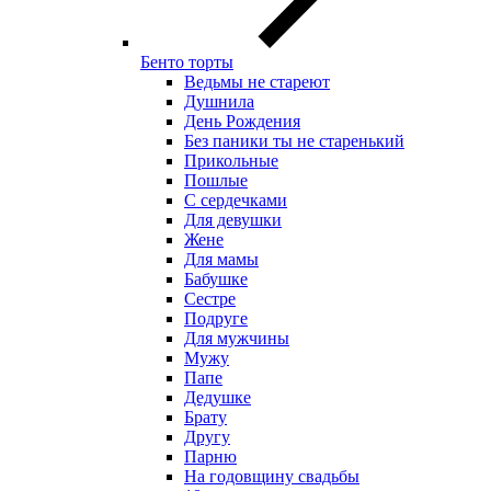
Бенто торты
Ведьмы не стареют
Душнила
День Рождения
Без паники ты не старенький
Прикольные
Пошлые
С сердечками
Для девушки
Жене
Для мамы
Бабушке
Сестре
Подруге
Для мужчины
Мужу
Папе
Дедушке
Брату
Другу
Парню
На годовщину свадьбы