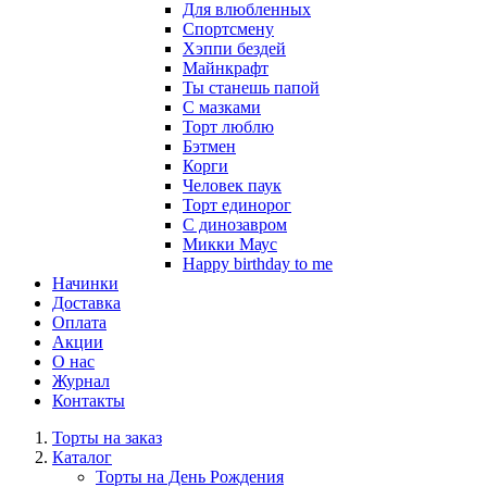
Для влюбленных
Спортсмену
Хэппи бездей
Майнкрафт
Ты станешь папой
С мазками
Торт люблю
Бэтмен
Корги
Человек паук
Торт единорог
С динозавром
Микки Маус
Happy birthday to me
Начинки
Доставка
Оплата
Акции
О нас
Журнал
Контакты
Торты на заказ
Каталог
Торты на День Рождения