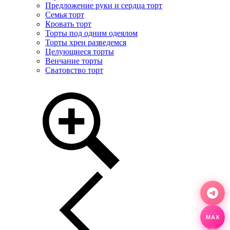
Предложение руки и сердца торт
Семья торт
Кровать торт
Торты под одним одеялом
Торты хрен разведемся
Целующиеся торты
Венчание торты
Сватовство торт
MAX