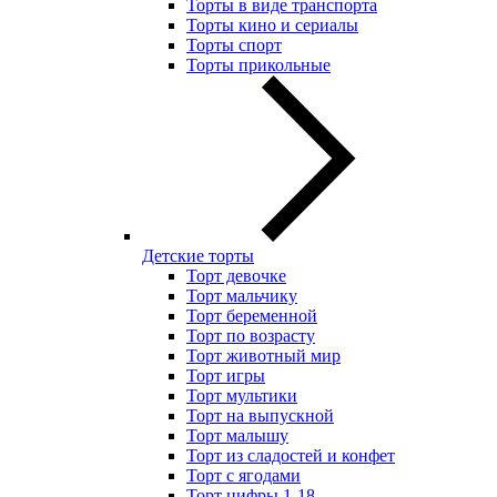
Торты в виде транспорта
Торты кино и сериалы
Торты спорт
Торты прикольные
Детские торты
Торт девочке
Торт мальчику
Торт беременной
Торт по возрасту
Торт животный мир
Торт игры
Торт мультики
Торт на выпускной
Торт малышу
Торт из сладостей и конфет
Торт с ягодами
Торт цифры 1-18