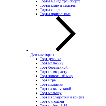
Торты в виде транспорта
Торты кино и сериалы
Торты спорт
Торты прикольные
Детские торты
Торт девочке
Торт мальчику
Торт беременной
Торт по возрасту
Торт животный мир
Торт игры
Торт мультики
Торт на выпускной
Торт малышу
Торт из сладостей и конфет
Торт с ягодами
Торт цифры 1-18