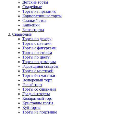
Детские торты
Свадебные
Торты на праздник
Корпоративные торты
Сладкий стол
Капкейки
Бенто торты
Свадебные
Торты по декору
Торты с цветами
Торты с фигурками
Торты по стилям
Торты по цвету
Торты по размерам
Годовщины свадьбы
Торты с мастикой
Торты без мастики
Велюровый торт
Голый торт
Торты со сливками
Градиент торты
Квадратный торт
Кристаллы торты
Куб торты
Торты на подставке