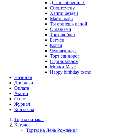
Для влюбленных
Спортсмену
Хэппи бездей
Майнкрафт
Ты станешь папой
С мазками
Торт люблю
Бэтмен
Корги
Человек паук
Торт единорог
С динозавром
Микки Маус
Happy birthday to me
Начинки
Доставка
Оплата
Акции
О нас
Журнал
Контакты
Торты на заказ
Каталог
Торты на День Рождения