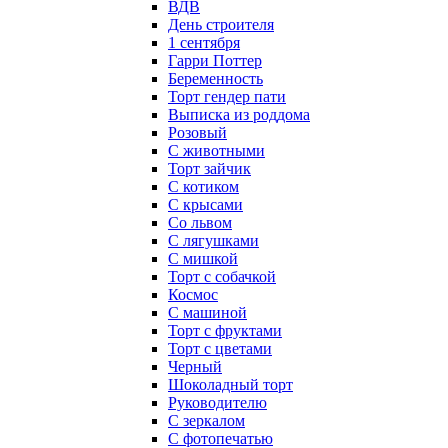
ВДВ
День строителя
1 сентября
Гарри Поттер
Беременность
Торт гендер пати
Выписка из роддома
Розовый
С животными
Торт зайчик
С котиком
С крысами
Со львом
С лягушками
С мишкой
Торт с собачкой
Космос
С машиной
Торт с фруктами
Торт с цветами
Черный
Шоколадный торт
Руководителю
С зеркалом
С фотопечатью