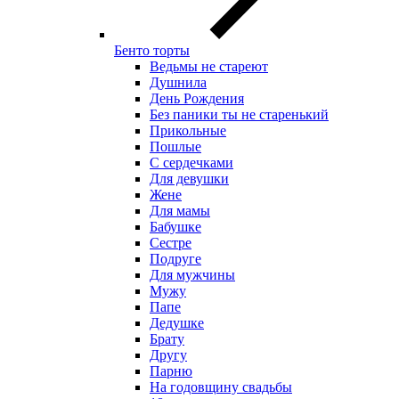
Бенто торты
Ведьмы не стареют
Душнила
День Рождения
Без паники ты не старенький
Прикольные
Пошлые
С сердечками
Для девушки
Жене
Для мамы
Бабушке
Сестре
Подруге
Для мужчины
Мужу
Папе
Дедушке
Брату
Другу
Парню
На годовщину свадьбы