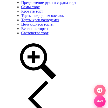
Предложение руки и сердца торт
Семья торт
Кровать торт
Торты под одним одеялом
Торты хрен разведемся
Целующиеся торты
Венчание торты
Сватовство торт
MAX