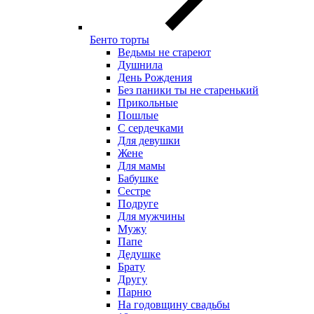
Бенто торты
Ведьмы не стареют
Душнила
День Рождения
Без паники ты не старенький
Прикольные
Пошлые
С сердечками
Для девушки
Жене
Для мамы
Бабушке
Сестре
Подруге
Для мужчины
Мужу
Папе
Дедушке
Брату
Другу
Парню
На годовщину свадьбы