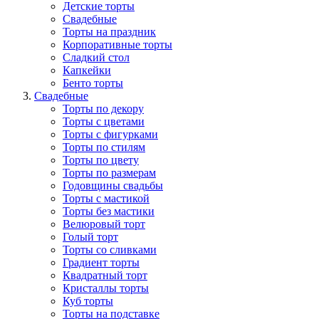
Детские торты
Свадебные
Торты на праздник
Корпоративные торты
Сладкий стол
Капкейки
Бенто торты
Свадебные
Торты по декору
Торты с цветами
Торты с фигурками
Торты по стилям
Торты по цвету
Торты по размерам
Годовщины свадьбы
Торты с мастикой
Торты без мастики
Велюровый торт
Голый торт
Торты со сливками
Градиент торты
Квадратный торт
Кристаллы торты
Куб торты
Торты на подставке