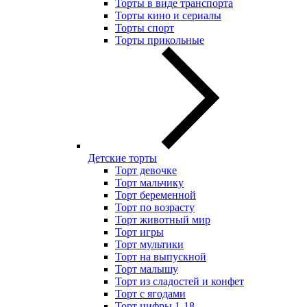
Торты в виде транспорта
Торты кино и сериалы
Торты спорт
Торты прикольные
Детские торты
Торт девочке
Торт мальчику
Торт беременной
Торт по возрасту
Торт животный мир
Торт игры
Торт мультики
Торт на выпускной
Торт малышу
Торт из сладостей и конфет
Торт с ягодами
Торт цифры 1-18