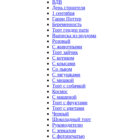
ВДВ
День строителя
1 сентября
Гарри Поттер
Беременность
Торт гендер пати
Выписка из роддома
Розовый
С животными
Торт зайчик
С котиком
С крысами
Со львом
С лягушками
С мишкой
Торт с собачкой
Космос
С машиной
Торт с фруктами
Торт с цветами
Черный
Шоколадный торт
Руководителю
С зеркалом
С фотопечатью