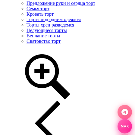
Предложение руки и сердца торт
Семья торт
Кровать торт
Торты под одним одеялом
Торты хрен разведемся
Целующиеся торты
Венчание торты
Сватовство торт
MAX