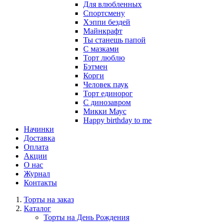
Для влюбленных
Спортсмену
Хэппи бездей
Майнкрафт
Ты станешь папой
С мазками
Торт люблю
Бэтмен
Корги
Человек паук
Торт единорог
С динозавром
Микки Маус
Happy birthday to me
Начинки
Доставка
Оплата
Акции
О нас
Журнал
Контакты
Торты на заказ
Каталог
Торты на День Рождения