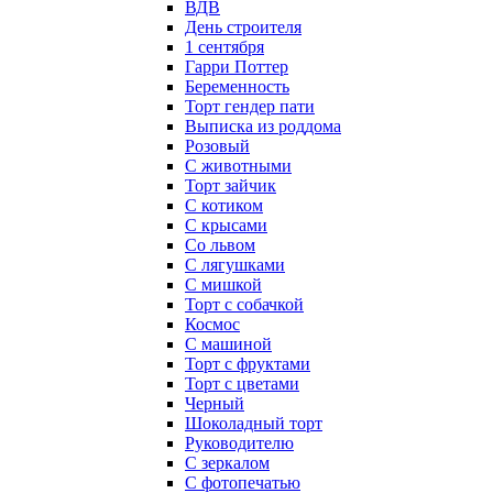
ВДВ
День строителя
1 сентября
Гарри Поттер
Беременность
Торт гендер пати
Выписка из роддома
Розовый
С животными
Торт зайчик
С котиком
С крысами
Со львом
С лягушками
С мишкой
Торт с собачкой
Космос
С машиной
Торт с фруктами
Торт с цветами
Черный
Шоколадный торт
Руководителю
С зеркалом
С фотопечатью