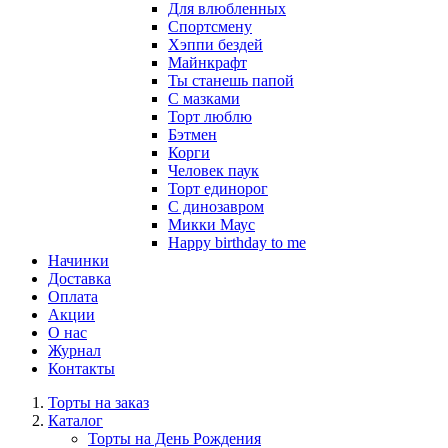
Для влюбленных
Спортсмену
Хэппи бездей
Майнкрафт
Ты станешь папой
С мазками
Торт люблю
Бэтмен
Корги
Человек паук
Торт единорог
С динозавром
Микки Маус
Happy birthday to me
Начинки
Доставка
Оплата
Акции
О нас
Журнал
Контакты
Торты на заказ
Каталог
Торты на День Рождения