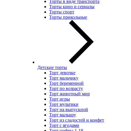
Торты в виде транспорта
Торты кино и сериалы
Торты спорт
Торты прикольные
Детские торты
Торт девочке
Торт мальчику
Торт беременной
Торт по возрасту
Торт животный мир
Торт игры
Торт мультики
Торт на выпускной
Торт малышу
Торт из сладостей и конфет
Торт с ягодами
Торт цифры 1-18