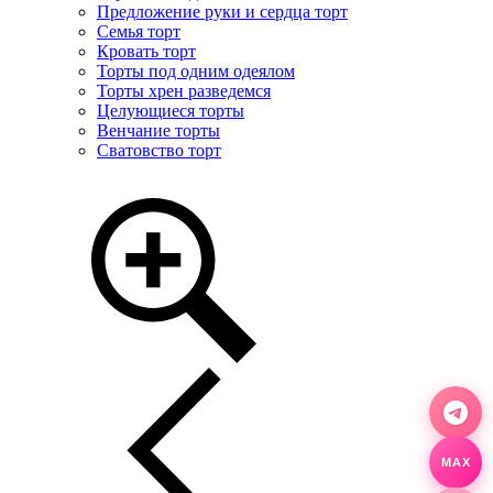
Предложение руки и сердца торт
Семья торт
Кровать торт
Торты под одним одеялом
Торты хрен разведемся
Целующиеся торты
Венчание торты
Сватовство торт
MAX