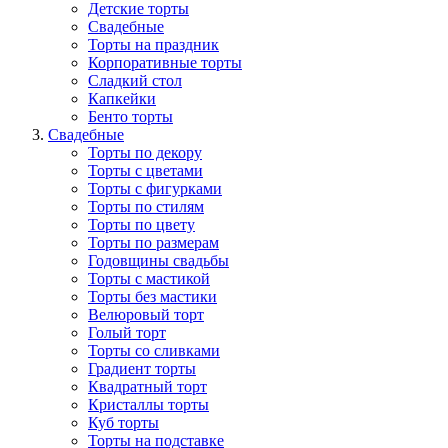
Детские торты
Свадебные
Торты на праздник
Корпоративные торты
Сладкий стол
Капкейки
Бенто торты
Свадебные
Торты по декору
Торты с цветами
Торты с фигурками
Торты по стилям
Торты по цвету
Торты по размерам
Годовщины свадьбы
Торты с мастикой
Торты без мастики
Велюровый торт
Голый торт
Торты со сливками
Градиент торты
Квадратный торт
Кристаллы торты
Куб торты
Торты на подставке