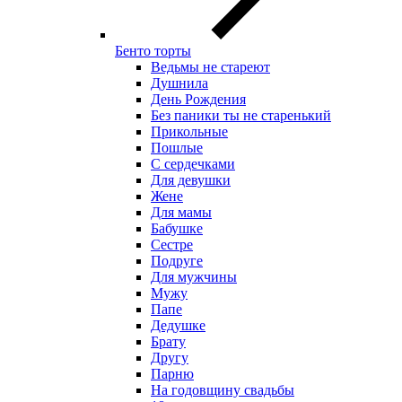
Бенто торты
Ведьмы не стареют
Душнила
День Рождения
Без паники ты не старенький
Прикольные
Пошлые
С сердечками
Для девушки
Жене
Для мамы
Бабушке
Сестре
Подруге
Для мужчины
Мужу
Папе
Дедушке
Брату
Другу
Парню
На годовщину свадьбы