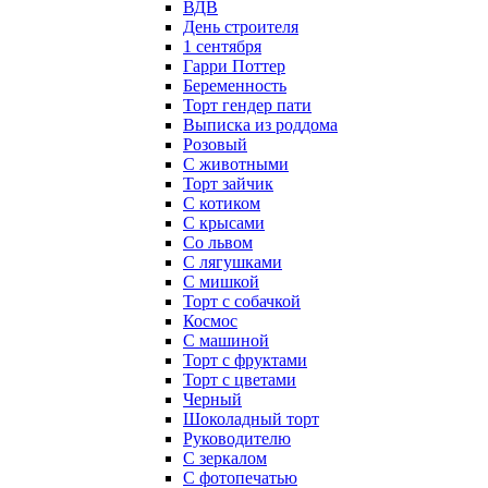
ВДВ
День строителя
1 сентября
Гарри Поттер
Беременность
Торт гендер пати
Выписка из роддома
Розовый
С животными
Торт зайчик
С котиком
С крысами
Со львом
С лягушками
С мишкой
Торт с собачкой
Космос
С машиной
Торт с фруктами
Торт с цветами
Черный
Шоколадный торт
Руководителю
С зеркалом
С фотопечатью