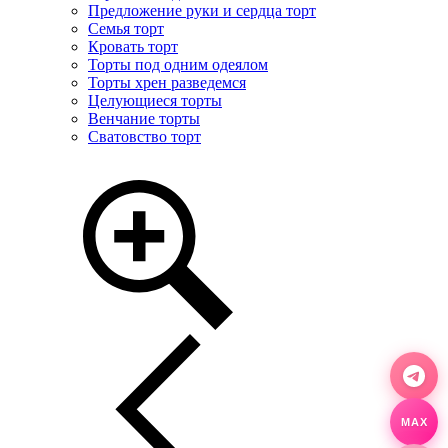
Предложение руки и сердца торт
Семья торт
Кровать торт
Торты под одним одеялом
Торты хрен разведемся
Целующиеся торты
Венчание торты
Сватовство торт
MAX