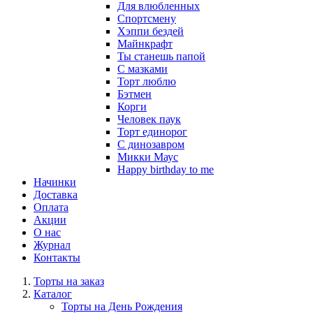
Для влюбленных
Спортсмену
Хэппи бездей
Майнкрафт
Ты станешь папой
С мазками
Торт люблю
Бэтмен
Корги
Человек паук
Торт единорог
С динозавром
Микки Маус
Happy birthday to me
Начинки
Доставка
Оплата
Акции
О нас
Журнал
Контакты
Торты на заказ
Каталог
Торты на День Рождения