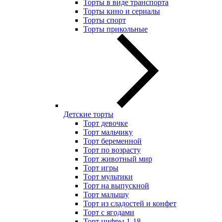
Торты в виде транспорта
Торты кино и сериалы
Торты спорт
Торты прикольные
Детские торты
Торт девочке
Торт мальчику
Торт беременной
Торт по возрасту
Торт животный мир
Торт игры
Торт мультики
Торт на выпускной
Торт малышу
Торт из сладостей и конфет
Торт с ягодами
Торт цифры 1-18