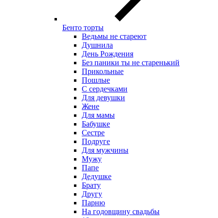
Бенто торты
Ведьмы не стареют
Душнила
День Рождения
Без паники ты не старенький
Прикольные
Пошлые
С сердечками
Для девушки
Жене
Для мамы
Бабушке
Сестре
Подруге
Для мужчины
Мужу
Папе
Дедушке
Брату
Другу
Парню
На годовщину свадьбы