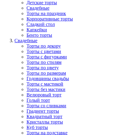
Детские торты
Свадебные
Торты на праздник
Корпоративные торты
Сладкий стол
Капкейки
Бенто торты
Свадебные
Торты по декору
Торты с цветами
Торты с фигурками
Торты по стилям
Торты по цвету
Торты по размерам
Годовщины свадьбы
Торты с мастикой
Торты без мастики
Велюровый торт
Голый торт
Торты со сливками
Градиент торты
Квадратный торт
Кристаллы торты
Куб торты
Торты на подставке