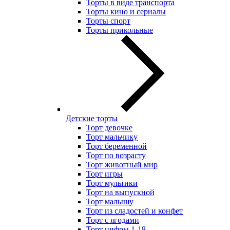
Торты в виде транспорта
Торты кино и сериалы
Торты спорт
Торты прикольные
Детские торты
Торт девочке
Торт мальчику
Торт беременной
Торт по возрасту
Торт животный мир
Торт игры
Торт мультики
Торт на выпускной
Торт малышу
Торт из сладостей и конфет
Торт с ягодами
Торт цифры 1-18