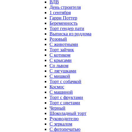
ВДВ
День строителя
1 сентября
Гарри Поттер
Беременность
Торт гендер пати
Выписка из роддома
Розовый
С животными
Торт зайчик
С котиком
С крысами
Со львом
С лягушками
С мишкой
Торт с собачкой
Космос
С машиной
Торт с фруктами
Торт с цветами
Черный
Шоколадный торт
Руководителю
С зеркалом
С фотопечатью