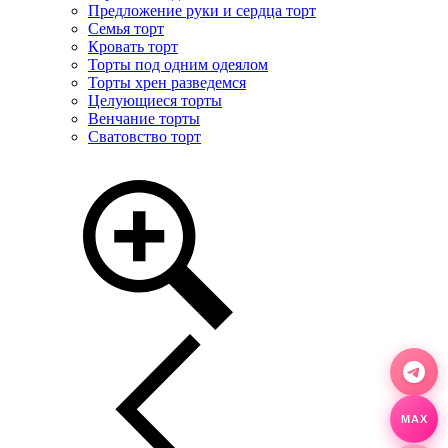
Предложение руки и сердца торт
Семья торт
Кровать торт
Торты под одним одеялом
Торты хрен разведемся
Целующиеся торты
Венчание торты
Сватовство торт
MAX