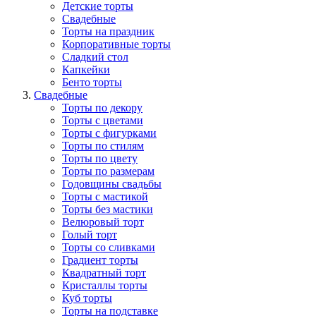
Детские торты
Свадебные
Торты на праздник
Корпоративные торты
Сладкий стол
Капкейки
Бенто торты
Свадебные
Торты по декору
Торты с цветами
Торты с фигурками
Торты по стилям
Торты по цвету
Торты по размерам
Годовщины свадьбы
Торты с мастикой
Торты без мастики
Велюровый торт
Голый торт
Торты со сливками
Градиент торты
Квадратный торт
Кристаллы торты
Куб торты
Торты на подставке