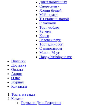
Для влюбленных
Спортсмену
Хэппи бездей
Майнкрафт
Ты станешь папой
С мазками
Торт люблю
Бэтмен
Корги
Человек паук
Торт единорог
С динозавром
Микки Маус
Happy birthday to me
Начинки
Доставка
Оплата
Акции
О нас
Журнал
Контакты
Торты на заказ
Каталог
Торты на День Рождения