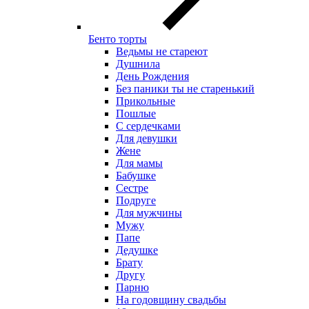
Бенто торты
Ведьмы не стареют
Душнила
День Рождения
Без паники ты не старенький
Прикольные
Пошлые
С сердечками
Для девушки
Жене
Для мамы
Бабушке
Сестре
Подруге
Для мужчины
Мужу
Папе
Дедушке
Брату
Другу
Парню
На годовщину свадьбы