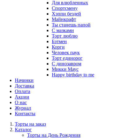
Для влюбленных
Спортсмену
Хэппи бездей
Майнкрафт
Ты станешь папой
С мазками
Торт люблю
Бэтмен
Корги
Человек паук
Торт единорог
С динозавром
Микки Маус
Happy birthday to me
Начинки
Доставка
Оплата
Акции
О нас
Журнал
Контакты
Торты на заказ
Каталог
Торты на День Рождения