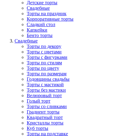
Детские торты
Свадебные
Торты на праздник
Корпоративные торты
Сладкий стол
Капкейки
Бенто торты
Свадебные
Торты по декору
Торты с цветами
Торты с фигурками
Торты по стилям
Торты по цвету
Торты по размерам
Годовщины свадьбы
Торты с мастикой
Торты без мастики
Велюровый торт
Голый торт
Торты со сливками
Градиент торты
Квадратный торт
Кристаллы торты
Куб торты
Торты на подставке