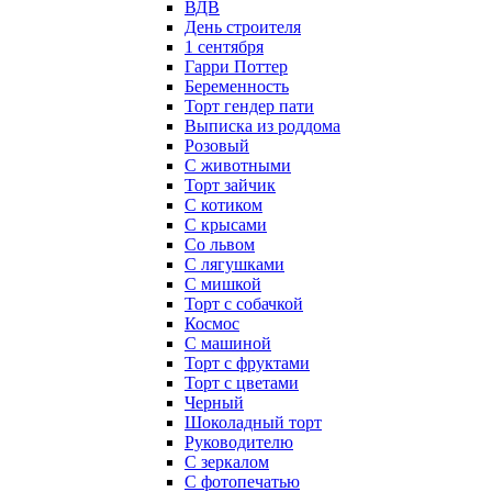
ВДВ
День строителя
1 сентября
Гарри Поттер
Беременность
Торт гендер пати
Выписка из роддома
Розовый
С животными
Торт зайчик
С котиком
С крысами
Со львом
С лягушками
С мишкой
Торт с собачкой
Космос
С машиной
Торт с фруктами
Торт с цветами
Черный
Шоколадный торт
Руководителю
С зеркалом
С фотопечатью