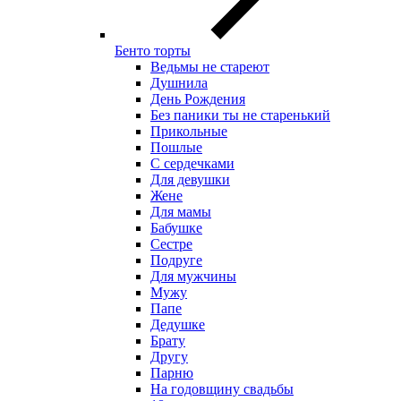
Бенто торты
Ведьмы не стареют
Душнила
День Рождения
Без паники ты не старенький
Прикольные
Пошлые
С сердечками
Для девушки
Жене
Для мамы
Бабушке
Сестре
Подруге
Для мужчины
Мужу
Папе
Дедушке
Брату
Другу
Парню
На годовщину свадьбы