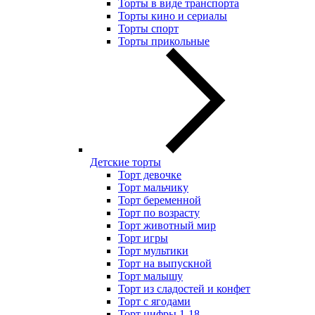
Торты в виде транспорта
Торты кино и сериалы
Торты спорт
Торты прикольные
Детские торты
Торт девочке
Торт мальчику
Торт беременной
Торт по возрасту
Торт животный мир
Торт игры
Торт мультики
Торт на выпускной
Торт малышу
Торт из сладостей и конфет
Торт с ягодами
Торт цифры 1-18