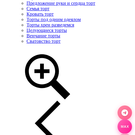
Предложение руки и сердца торт
Семья торт
Кровать торт
Торты под одним одеялом
Торты хрен разведемся
Целующиеся торты
Венчание торты
Сватовство торт
MAX