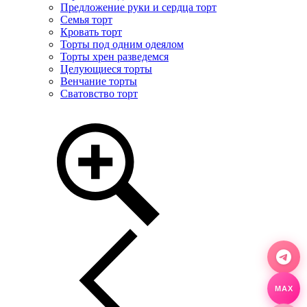
Предложение руки и сердца торт
Семья торт
Кровать торт
Торты под одним одеялом
Торты хрен разведемся
Целующиеся торты
Венчание торты
Сватовство торт
MAX