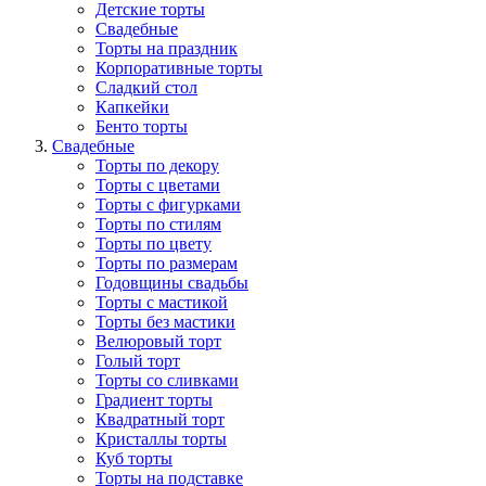
Детские торты
Свадебные
Торты на праздник
Корпоративные торты
Сладкий стол
Капкейки
Бенто торты
Свадебные
Торты по декору
Торты с цветами
Торты с фигурками
Торты по стилям
Торты по цвету
Торты по размерам
Годовщины свадьбы
Торты с мастикой
Торты без мастики
Велюровый торт
Голый торт
Торты со сливками
Градиент торты
Квадратный торт
Кристаллы торты
Куб торты
Торты на подставке