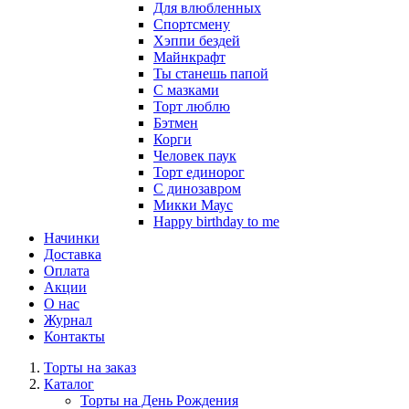
Для влюбленных
Спортсмену
Хэппи бездей
Майнкрафт
Ты станешь папой
С мазками
Торт люблю
Бэтмен
Корги
Человек паук
Торт единорог
С динозавром
Микки Маус
Happy birthday to me
Начинки
Доставка
Оплата
Акции
О нас
Журнал
Контакты
Торты на заказ
Каталог
Торты на День Рождения