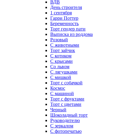
ВДВ
День строителя
1 сентября
Гарри Поттер
Беременность
Торт гендер пати
Выписка из роддома
Розовый
С животными
Торт зайчик
С котиком
С крысами
Со львом
С лягушками
С мишкой
Торт с собачкой
Космос
С машиной
Торт с фруктами
Торт с цветами
Черный
Шоколадный торт
Руководителю
С зеркалом
С фотопечатью