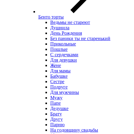
Бенто торты
Ведьмы не стареют
Душнила
День Рождения
Без паники ты не старенький
Прикольные
Пошлые
С сердечками
Для девушки
Жене
Для мамы
Бабушке
Сестре
Подруге
Для мужчины
Мужу
Папе
Дедушке
Брату
Другу
Парню
На годовщину свадьбы