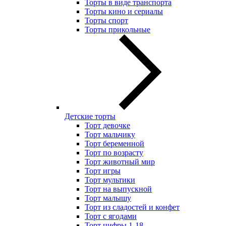
Торты в виде транспорта
Торты кино и сериалы
Торты спорт
Торты прикольные
Детские торты
Торт девочке
Торт мальчику
Торт беременной
Торт по возрасту
Торт животный мир
Торт игры
Торт мультики
Торт на выпускной
Торт малышу
Торт из сладостей и конфет
Торт с ягодами
Торт цифры 1-18