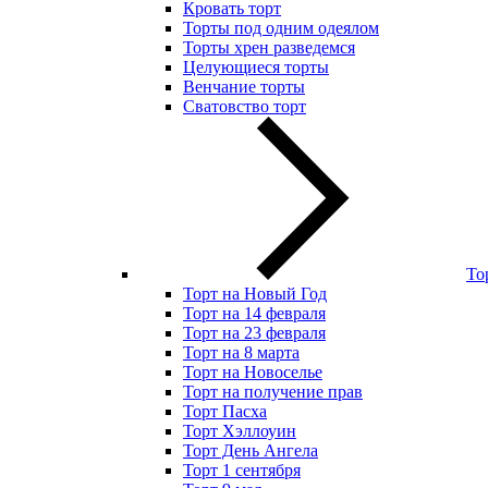
Кровать торт
Торты под одним одеялом
Торты хрен разведемся
Целующиеся торты
Венчание торты
Сватовство торт
То
Торт на Новый Год
Торт на 14 февраля
Торт на 23 февраля
Торт на 8 марта
Торт на Новоселье
Торт на получение прав
Торт Пасха
Торт Хэллоуин
Торт День Ангела
Торт 1 сентября