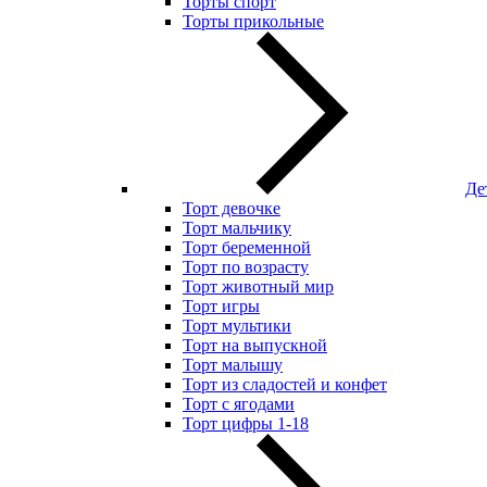
Торты спорт
Торты прикольные
Де
Торт девочке
Торт мальчику
Торт беременной
Торт по возрасту
Торт животный мир
Торт игры
Торт мультики
Торт на выпускной
Торт малышу
Торт из сладостей и конфет
Торт с ягодами
Торт цифры 1-18