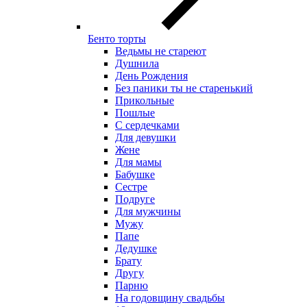
Бенто торты
Ведьмы не стареют
Душнила
День Рождения
Без паники ты не старенький
Прикольные
Пошлые
С сердечками
Для девушки
Жене
Для мамы
Бабушке
Сестре
Подруге
Для мужчины
Мужу
Папе
Дедушке
Брату
Другу
Парню
На годовщину свадьбы