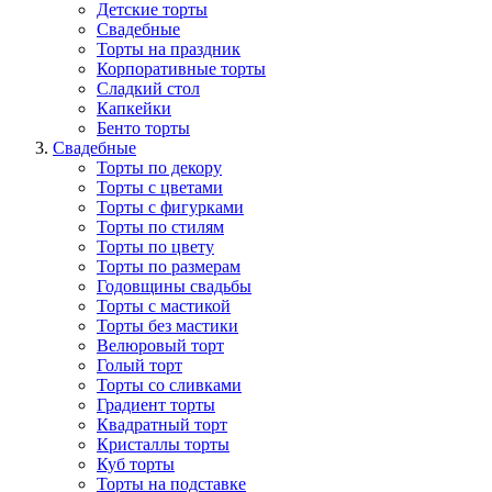
Детские торты
Свадебные
Торты на праздник
Корпоративные торты
Сладкий стол
Капкейки
Бенто торты
Свадебные
Торты по декору
Торты с цветами
Торты с фигурками
Торты по стилям
Торты по цвету
Торты по размерам
Годовщины свадьбы
Торты с мастикой
Торты без мастики
Велюровый торт
Голый торт
Торты со сливками
Градиент торты
Квадратный торт
Кристаллы торты
Куб торты
Торты на подставке