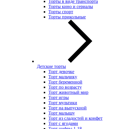
Торты в виде транспорта
Торты кино и сериалы
Торты спорт
Торты прикольные
Детские торты
Торт девочке
Торт мальчику
Торт беременной
Торт по возрасту
Торт животный мир
Торт игры
Торт мультики
Торт на выпускной
Торт малышу
Торт из сладостей и конфет
Торт с ягодами
Торт цифры 1-18