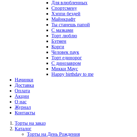
Для влюбленных
Спортсмену
Хэппи бездей
Майнкрафт
Ты станешь папой
С мазками
Торт люблю
Бэтмен
Корги
Человек паук
Торт единорог
С динозавром
Микки Маус
Happy birthday to me
Начинки
Доставка
Оплата
Акции
О нас
Журнал
Контакты
Торты на заказ
Каталог
Торты на День Рождения