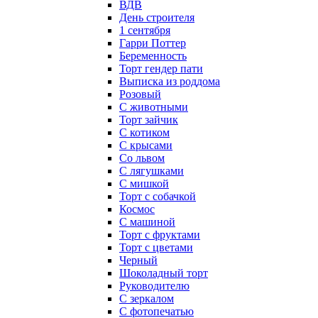
ВДВ
День строителя
1 сентября
Гарри Поттер
Беременность
Торт гендер пати
Выписка из роддома
Розовый
С животными
Торт зайчик
С котиком
С крысами
Со львом
С лягушками
С мишкой
Торт с собачкой
Космос
С машиной
Торт с фруктами
Торт с цветами
Черный
Шоколадный торт
Руководителю
С зеркалом
С фотопечатью