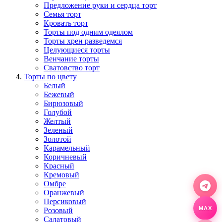
Предложение руки и сердца торт
Семья торт
Кровать торт
Торты под одним одеялом
Торты хрен разведемся
Целующиеся торты
Венчание торты
Сватовство торт
Торты по цвету
Белый
Бежевый
Бирюзовый
Голубой
Желтый
Зеленый
Золотой
Карамельный
Коричневый
Красный
Кремовый
Омбре
Оранжевый
Персиковый
Розовый
MAX
Салатовый