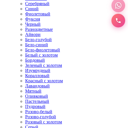
Серебряный
Синий
Фиолетовый
Фуксия
Черный
Разноцветные
Айвори
Бело-голубой
Бело-синий
Бело-фиолетовый
Белый с золотом
Бордовый
Зеленый с золотом
Изумрудный
Коралловый
Красный с золотом
Лавандовый
Мятный
Оливковый
Пастельный
Пудровый
Розово-белый
Розово-голубой
Розовый с золотом
Серый