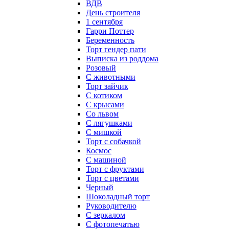
ВДВ
День строителя
1 сентября
Гарри Поттер
Беременность
Торт гендер пати
Выписка из роддома
Розовый
С животными
Торт зайчик
С котиком
С крысами
Со львом
С лягушками
С мишкой
Торт с собачкой
Космос
С машиной
Торт с фруктами
Торт с цветами
Черный
Шоколадный торт
Руководителю
С зеркалом
С фотопечатью