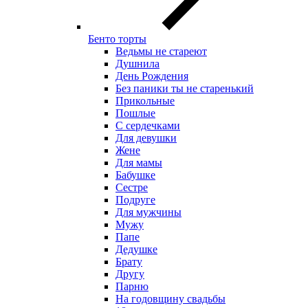
Бенто торты
Ведьмы не стареют
Душнила
День Рождения
Без паники ты не старенький
Прикольные
Пошлые
С сердечками
Для девушки
Жене
Для мамы
Бабушке
Сестре
Подруге
Для мужчины
Мужу
Папе
Дедушке
Брату
Другу
Парню
На годовщину свадьбы