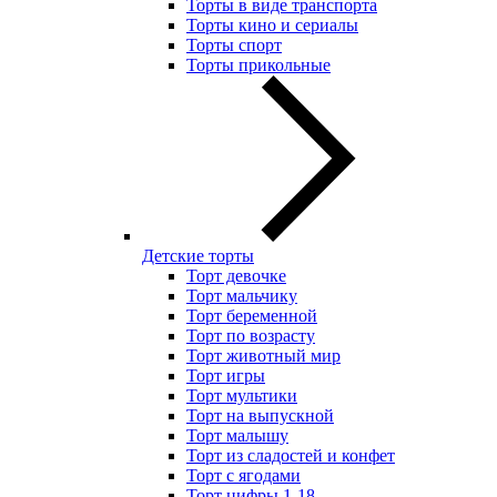
Торты в виде транспорта
Торты кино и сериалы
Торты спорт
Торты прикольные
Детские торты
Торт девочке
Торт мальчику
Торт беременной
Торт по возрасту
Торт животный мир
Торт игры
Торт мультики
Торт на выпускной
Торт малышу
Торт из сладостей и конфет
Торт с ягодами
Торт цифры 1-18