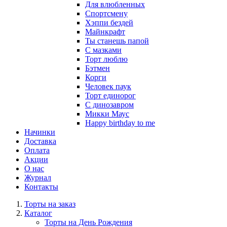
Для влюбленных
Спортсмену
Хэппи бездей
Майнкрафт
Ты станешь папой
С мазками
Торт люблю
Бэтмен
Корги
Человек паук
Торт единорог
С динозавром
Микки Маус
Happy birthday to me
Начинки
Доставка
Оплата
Акции
О нас
Журнал
Контакты
Торты на заказ
Каталог
Торты на День Рождения