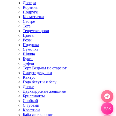
Дочери
Корзина
Подруге
Косметичка
Сестре
Тете
Теще/свекрови
Цветы
Розы
Подушка
Сумочка
Шляпа
Букет
Туфли
Торт Ведьмы не стареют
Силуэт девушки
Кактус
Года бегут и я бегу
Дочке
Двухъярусные женщине
Бриллианты
С юбкой
С губами
Крестной
MAX
Баба ягодка опять