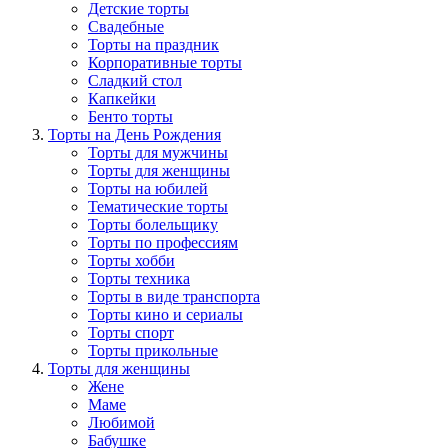
Детские торты
Свадебные
Торты на праздник
Корпоративные торты
Сладкий стол
Капкейки
Бенто торты
Торты на День Рождения
Торты для мужчины
Торты для женщины
Торты на юбилей
Тематические торты
Торты болельщику
Торты по профессиям
Торты хобби
Торты техника
Торты в виде транспорта
Торты кино и сериалы
Торты спорт
Торты прикольные
Торты для женщины
Жене
Маме
Любимой
Бабушке