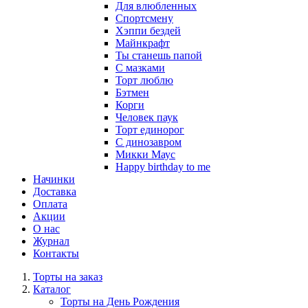
Для влюбленных
Спортсмену
Хэппи бездей
Майнкрафт
Ты станешь папой
С мазками
Торт люблю
Бэтмен
Корги
Человек паук
Торт единорог
С динозавром
Микки Маус
Happy birthday to me
Начинки
Доставка
Оплата
Акции
О нас
Журнал
Контакты
Торты на заказ
Каталог
Торты на День Рождения