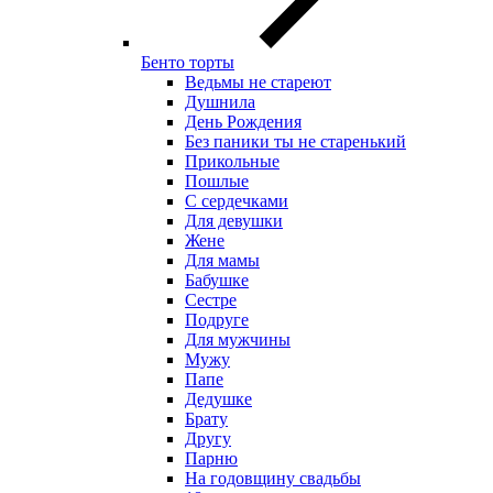
Бенто торты
Ведьмы не стареют
Душнила
День Рождения
Без паники ты не старенький
Прикольные
Пошлые
С сердечками
Для девушки
Жене
Для мамы
Бабушке
Сестре
Подруге
Для мужчины
Мужу
Папе
Дедушке
Брату
Другу
Парню
На годовщину свадьбы