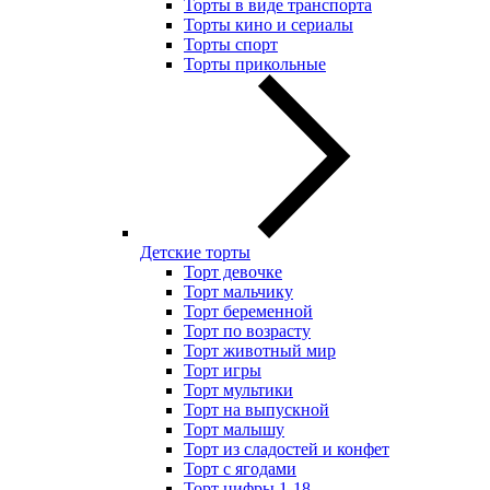
Торты в виде транспорта
Торты кино и сериалы
Торты спорт
Торты прикольные
Детские торты
Торт девочке
Торт мальчику
Торт беременной
Торт по возрасту
Торт животный мир
Торт игры
Торт мультики
Торт на выпускной
Торт малышу
Торт из сладостей и конфет
Торт с ягодами
Торт цифры 1-18