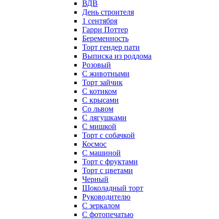
ВДВ
День строителя
1 сентября
Гарри Поттер
Беременность
Торт гендер пати
Выписка из роддома
Розовый
С животными
Торт зайчик
С котиком
С крысами
Со львом
С лягушками
С мишкой
Торт с собачкой
Космос
С машиной
Торт с фруктами
Торт с цветами
Черный
Шоколадный торт
Руководителю
С зеркалом
С фотопечатью