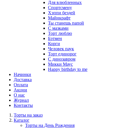
Для влюбленных
Спортсмену
Хэппи бездей
Майнкрафт
Ты станешь папой
С мазками
Торт люблю
Бэтмен
Корги
Человек паук
Торт единорог
С динозавром
Микки Маус
Happy birthday to me
Начинки
Доставка
Оплата
Акции
О нас
Журнал
Контакты
Торты на заказ
Каталог
Торты на День Рождения