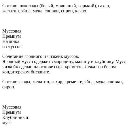
Состав: шоколады (белый, молочный, горький), сахар,
желатин, яйца, мука, сливки, сироп, какао.
Муссовая
Премиум
Начинка
из муссов
Сочетание ягодного и чизкейк муссов.
Ягодный мусс содержит смородину, малину и клубнику. Мусс
чизкейк сделан на основе сыра креметте. Лежат на белом
кондитерском бисквите.
Состав: ягоды, желатин, сахар, креметте, яйца, мука, сливки,
сироп.
Муссовая
Премиум
Клубничный
мусс