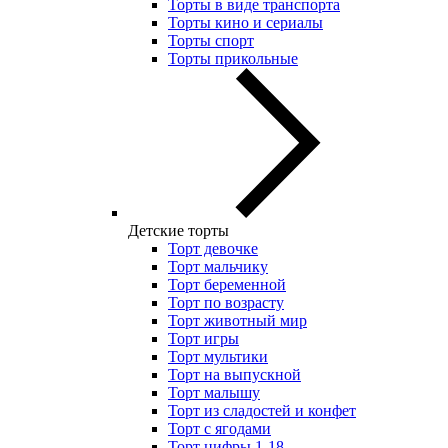
Торты в виде транспорта
Торты кино и сериалы
Торты спорт
Торты прикольные
Детские торты
Торт девочке
Торт мальчику
Торт беременной
Торт по возрасту
Торт животный мир
Торт игры
Торт мультики
Торт на выпускной
Торт малышу
Торт из сладостей и конфет
Торт с ягодами
Торт цифры 1-18