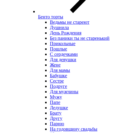
Бенто торты
Ведьмы не стареют
Душнила
День Рождения
Без паники ты не старенький
Прикольные
Пошлые
С сердечками
Для девушки
Жене
Для мамы
Бабушке
Сестре
Подруге
Для мужчины
Мужу
Папе
Дедушке
Брату
Другу
Парню
На годовщину свадьбы