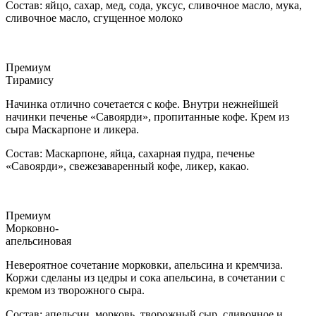
Состав: яйцо, сахар, мед, сода, уксус, сливочное масло, мука,
сливочное масло, сгущенное молоко
Премиум
Тирамису
Начинка отлично сочетается с кофе. Внутри нежнейшей
начинки печенье «Савоярди», пропитанные кофе. Крем из
сыра Маскарпоне и ликера.
Состав: Маскарпоне, яйца, сахарная пудра, печенье
«Савоярди», свежезаваренный кофе, ликер, какао.
Премиум
Морковно-
апельсиновая
Невероятное сочетание морковки, апельсина и кремчиза.
Коржи сделаны из цедры и сока апельсина, в сочетании с
кремом из творожного сыра.
Состав: апельсин, морковь, творожный сыр, сливочное и