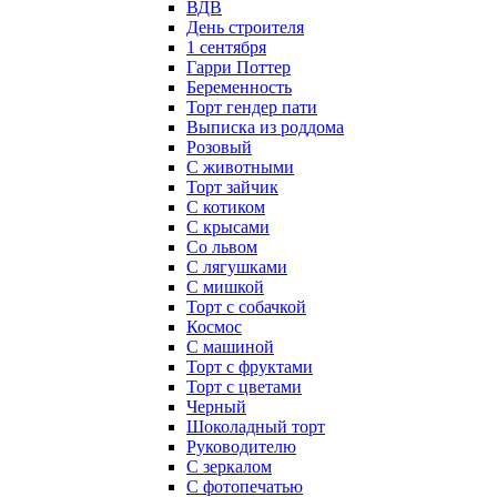
ВДВ
День строителя
1 сентября
Гарри Поттер
Беременность
Торт гендер пати
Выписка из роддома
Розовый
С животными
Торт зайчик
С котиком
С крысами
Со львом
С лягушками
С мишкой
Торт с собачкой
Космос
С машиной
Торт с фруктами
Торт с цветами
Черный
Шоколадный торт
Руководителю
С зеркалом
С фотопечатью