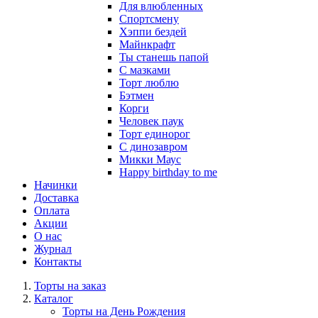
Для влюбленных
Спортсмену
Хэппи бездей
Майнкрафт
Ты станешь папой
С мазками
Торт люблю
Бэтмен
Корги
Человек паук
Торт единорог
С динозавром
Микки Маус
Happy birthday to me
Начинки
Доставка
Оплата
Акции
О нас
Журнал
Контакты
Торты на заказ
Каталог
Торты на День Рождения