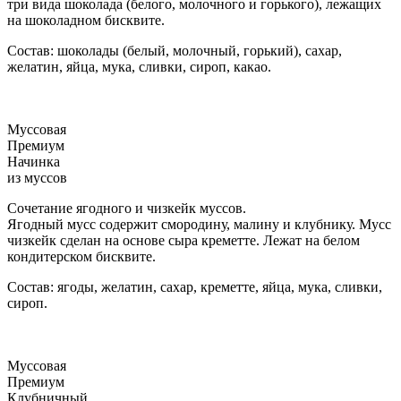
три вида шоколада (белого, молочного и горького), лежащих
на шоколадном бисквите.
Состав: шоколады (белый, молочный, горький), сахар,
желатин, яйца, мука, сливки, сироп, какао.
Муссовая
Премиум
Начинка
из муссов
Сочетание ягодного и чизкейк муссов.
Ягодный мусс содержит смородину, малину и клубнику. Мусс
чизкейк сделан на основе сыра креметте. Лежат на белом
кондитерском бисквите.
Состав: ягоды, желатин, сахар, креметте, яйца, мука, сливки,
сироп.
Муссовая
Премиум
Клубничный