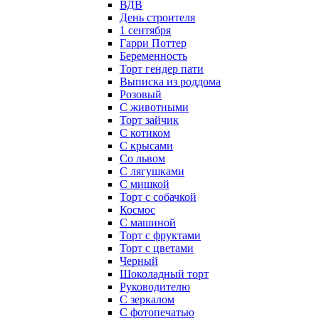
ВДВ
День строителя
1 сентября
Гарри Поттер
Беременность
Торт гендер пати
Выписка из роддома
Розовый
С животными
Торт зайчик
С котиком
С крысами
Со львом
С лягушками
С мишкой
Торт с собачкой
Космос
С машиной
Торт с фруктами
Торт с цветами
Черный
Шоколадный торт
Руководителю
С зеркалом
С фотопечатью