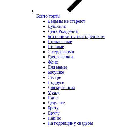
Бенто торты
Ведьмы не стареют
Душнила
День Рождения
Без паники ты не старенький
Прикольные
Пошлые
С сердечками
Для девушки
Жене
Для мамы
Бабушке
Сестре
Подруге
Для мужчины
Мужу
Папе
Дедушке
Брату
Другу
Парню
На годовщину свадьбы