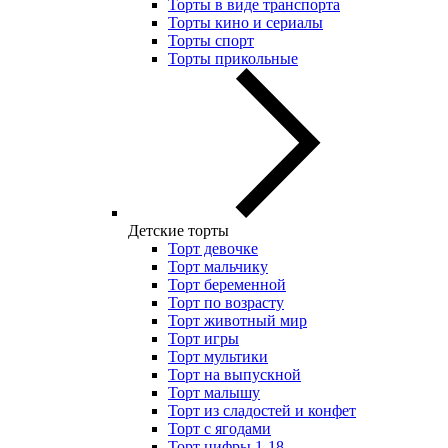
Торты в виде транспорта
Торты кино и сериалы
Торты спорт
Торты прикольные
Детские торты
Торт девочке
Торт мальчику
Торт беременной
Торт по возрасту
Торт животный мир
Торт игры
Торт мультики
Торт на выпускной
Торт малышу
Торт из сладостей и конфет
Торт с ягодами
Торт цифры 1-18