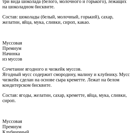
три вида шоколада (белого, молочного и горького), лежащих
на шоколадном бисквите.
Состав: шоколады (белый, молочный, горький), сахар,
желатин, яйца, мука, сливки, сироп, какао.
Муссовая
Премиум
Начинка
из муссов
Сочетание ягодного и чизкейк муссов.
Ягодный мусс содержит смородину, малину и клубнику. Мусс
чизкейк сделан на основе сыра креметте. Лежат на белом
кондитерском бисквите.
Состав: ягоды, желатин, сахар, креметте, яйца, мука, сливки,
сироп.
Муссовая
Премиум
Клубничный