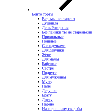
Бенто торты
Ведьмы не стареют
Душнила
День Рождения
Без паники ты не старенький
Прикольные
Пошлые
С сердечками
Для девушки
Жене
Для мамы
Бабушке
Сестре
Подруге
Для мужчины
Мужу
Папе
Дедушке
Брату
Другу
Парню
На годовщину свадьбы