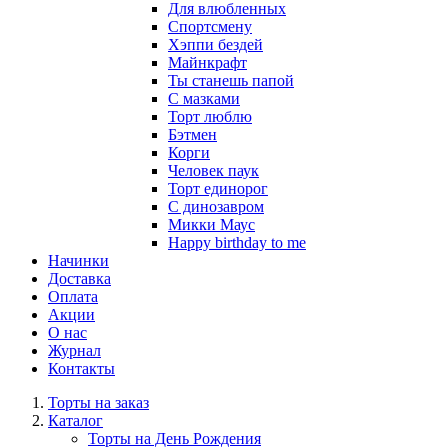
Для влюбленных
Спортсмену
Хэппи бездей
Майнкрафт
Ты станешь папой
С мазками
Торт люблю
Бэтмен
Корги
Человек паук
Торт единорог
С динозавром
Микки Маус
Happy birthday to me
Начинки
Доставка
Оплата
Акции
О нас
Журнал
Контакты
Торты на заказ
Каталог
Торты на День Рождения