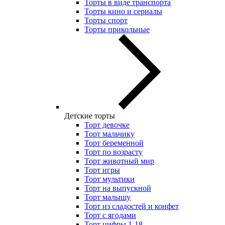
Торты в виде транспорта
Торты кино и сериалы
Торты спорт
Торты прикольные
Детские торты
Торт девочке
Торт мальчику
Торт беременной
Торт по возрасту
Торт животный мир
Торт игры
Торт мультики
Торт на выпускной
Торт малышу
Торт из сладостей и конфет
Торт с ягодами
Торт цифры 1-18