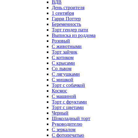
ВДВ
День строителя
1 сентября
Гарри Поттер
Беременность
Торт гендер пати
Выписка из роддома
Розовый
С животными
Торт зайчик
С котиком
С крысами
Со львом
С лягушками
С мишкой
Торт с собачкой
Космос
С машиной
Торт с фруктами
Торт с цветами
Черный
Шоколадный торт
Руководителю
С зеркалом
С фотопечатью