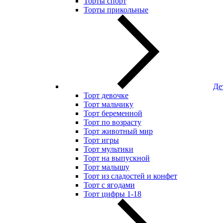
Торты спорт
Торты прикольные
Де
Торт девочке
Торт мальчику
Торт беременной
Торт по возрасту
Торт животный мир
Торт игры
Торт мультики
Торт на выпускной
Торт малышу
Торт из сладостей и конфет
Торт с ягодами
Торт цифры 1-18