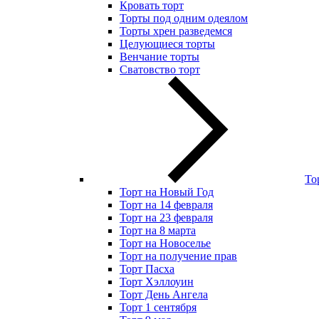
Кровать торт
Торты под одним одеялом
Торты хрен разведемся
Целующиеся торты
Венчание торты
Сватовство торт
То
Торт на Новый Год
Торт на 14 февраля
Торт на 23 февраля
Торт на 8 марта
Торт на Новоселье
Торт на получение прав
Торт Пасха
Торт Хэллоуин
Торт День Ангела
Торт 1 сентября